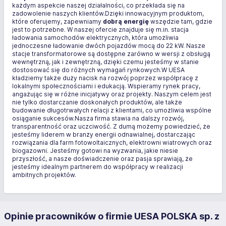
każdym aspekcie naszej działalności, co przekłada się na
zadowolenie naszych klientów.Dzięki innowacyjnym produktom,
które oferujemy, zapewniamy
dobrą energię
wszędzie tam, gdzie
jest to potrzebne. W naszej ofercie znajduje się m.in. stacja
ładowania samochodów elektrycznych, która umożliwia
jednoczesne ładowanie dwóch pojazdów mocą do 22 kW. Nasze
stacje transformatorowe są dostępne zarówno w wersji z obsługą
wewnętrzną, jak i zewnętrzną, dzięki czemu jesteśmy w stanie
dostosować się do różnych wymagań rynkowych.W UESA
kładziemy także duży nacisk na rozwój poprzez współpracę z
lokalnymi społecznościami i edukacją. Wspieramy rynek pracy,
angażując się w różne inicjatywy oraz projekty. Naszym celem jest
nie tylko dostarczanie doskonałych produktów, ale także
budowanie długotrwałych relacji z klientami, co umożliwia wspólne
osiąganie sukcesów.Nasza firma stawia na dalszy rozwój,
transparentność oraz uczciwość. Z dumą możemy powiedzieć, że
jesteśmy liderem w branży energii odnawialnej, dostarczając
rozwiązania dla farm fotowoltaicznych, elektrowni wiatrowych oraz
biogazowni. Jesteśmy gotowi na wyzwania, jakie niesie
przyszłość, a nasze doświadczenie oraz pasja sprawiają, że
jesteśmy idealnym partnerem do współpracy w realizacji
ambitnych projektów.
Opinie pracowników o firmie UESA POLSKA sp. z