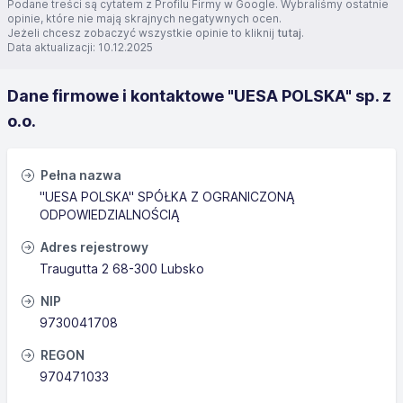
Podane treści są cytatem z Profilu Firmy w Google. Wybraliśmy ostatnie
opinie, które nie mają skrajnych negatywnych ocen.
Jeżeli chcesz zobaczyć wszystkie opinie to kliknij
tutaj
.
Data aktualizacji: 10.12.2025
Dane firmowe i kontaktowe "UESA POLSKA" sp. z
o.o.
Pełna nazwa
"UESA POLSKA" SPÓŁKA Z OGRANICZONĄ
ODPOWIEDZIALNOŚCIĄ
Adres rejestrowy
Traugutta 2 68-300 Lubsko
NIP
9730041708
REGON
970471033