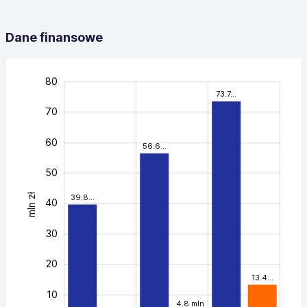
Dane finansowe
-20
-10
90
80
73.7…
70
60
56.6…
50
mln zł
39.8…
40
40
30
20
13.4…
10
4.8 mln