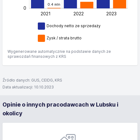
0.4 mln
0
2021
2022
L
2023
Dochody netto ze sprzedaży
Zysk / strata brutto
Wygenerowane automatycznie na podstawie danych ze
sprawozdań finansowych z KRS
Źródło danych: GUS, CEIDG, KRS
Data aktualizacji: 10.10.2023
Opinie o innych pracodawcach w Lubsku i
okolicy