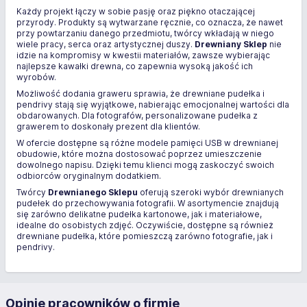
Każdy projekt łączy w sobie pasję oraz piękno otaczającej
przyrody. Produkty są wytwarzane ręcznie, co oznacza, że nawet
przy powtarzaniu danego przedmiotu, twórcy wkładają w niego
wiele pracy, serca oraz artystycznej duszy.
Drewniany Sklep
nie
idzie na kompromisy w kwestii materiałów, zawsze wybierając
najlepsze kawałki drewna, co zapewnia wysoką jakość ich
wyrobów.
Możliwość dodania graweru sprawia, że drewniane pudełka i
pendrivy stają się wyjątkowe, nabierając emocjonalnej wartości dla
obdarowanych. Dla fotografów, personalizowane pudełka z
grawerem to doskonały prezent dla klientów.
W ofercie dostępne są różne modele pamięci USB w drewnianej
obudowie, które można dostosować poprzez umieszczenie
dowolnego napisu. Dzięki temu klienci mogą zaskoczyć swoich
odbiorców oryginalnym dodatkiem.
Twórcy
Drewnianego Sklepu
oferują szeroki wybór drewnianych
pudełek do przechowywania fotografii. W asortymencie znajdują
się zarówno delikatne pudełka kartonowe, jak i materiałowe,
idealne do osobistych zdjęć. Oczywiście, dostępne są również
drewniane pudełka, które pomieszczą zarówno fotografie, jak i
pendrivy.
Opinie pracowników o firmie