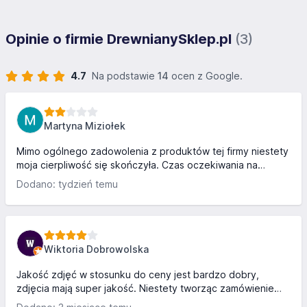
Opinie o firmie DrewnianySklep.pl
(3)
4.7
Na podstawie
14
ocen z Google.
Martyna Miziołek
Mimo ogólnego zadowolenia z produktów tej firmy niestety
moja cierpliwość się skończyła. Czas oczekiwania na
produkty dłuższy niż rzekomo powinien być i to nie
Dodano: tydzień temu
pierwszy raz. Paczka zamówiona 2 lutego, mamy 24.02 i nie
jest nawet w przygotowaniu. Od dłuższego czasu wielka
niepewność kiedy zamówione paczki dotrą a jako fotograf
szanujący swoich klientów nie mogę sobie na to pozwolić.
Wiktoria Dobrowolska
Jakość zdjęć w stosunku do ceny jest bardzo dobry,
zdjęcia mają super jakość. Niestety tworząc zamówienie
zrobiłam 3 zlecenia i zdjęcia przyszły pomieszane, co