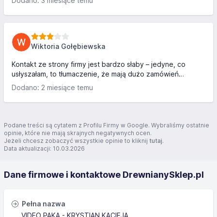
Dodano: 3 miesiące temu
dodało mi dodatkowej pracy przy segregacji ich.
Wiktoria Gołębiewska
Kontakt ze strony firmy jest bardzo słaby – jedyne, co
usłyszałam, to tłumaczenie, że mają dużo zamówień
jesienią. Niestety, po przejrzeniu innych opinii widzę, że
Dodano: 2 miesiące temu
opóźnienia i brak rzetelności zdarzają się u nich niezależnie
od pory roku. Edycja: Pudełko, w miarę okej, lecz sposób
zamykania- mało estetyczne resztki materiału do
związania- można by wymienić na cokolwiek innego i
Podane treści są cytatem z Profilu Firmy w Google. Wybraliśmy ostatnie
wykończonego i będzie wyglądało 1000 razy lepiej.
opinie, które nie mają skrajnych negatywnych ocen.
Jeżeli chcesz zobaczyć wszystkie opinie to kliknij
tutaj
.
Data aktualizacji: 10.03.2026
Dane firmowe i kontaktowe DrewnianySklep.pl
Pełna nazwa
VIDEO PAKA - KRYSTIAN KACIEJA