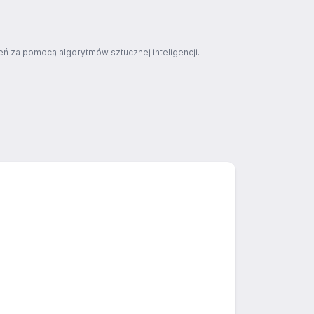
ń za pomocą algorytmów sztucznej inteligencji.