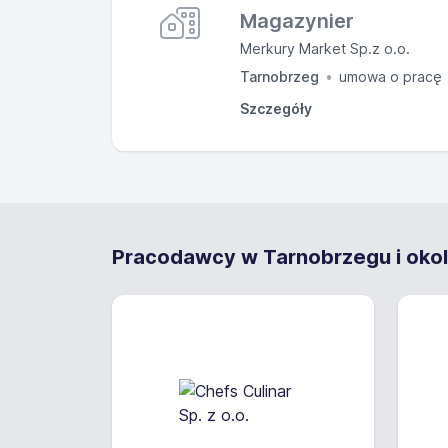
Magazynier
Merkury Market Sp.z o.o.
Tarnobrzeg
umowa o pracę
Szczegóły
Zakres obowią
Osoba na tym stanowisku
(fizycznie i systemowo),
Pracodawcy w Tarnobrzegu i okol
godz. 8-20, system czasu
Wymagania
Wykształcenie: zas
Uprawnienia: kiero
Inne wymagania: upr