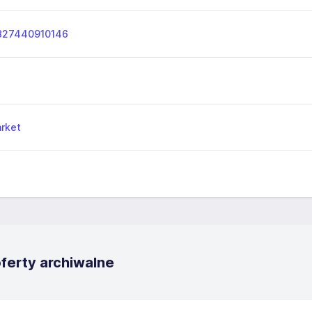
827440910146
rket
oferty archiwalne