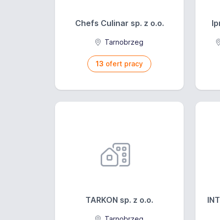
Oferujemy
Chefs Culinar sp. z o.o.
Ip
Wynagrodzenie brut
Tarnobrzeg
Opis wynagrodzenia
13
ofert pracy
System wynagrodzen
TARKON sp. z o.o.
INT
Tarnobrzeg