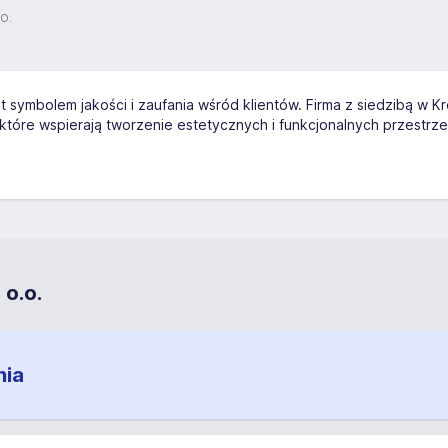
o.
t symbolem jakości i zaufania wśród klientów. Firma z siedzibą w K
które wspierają tworzenie estetycznych i funkcjonalnych przestrz
 o.o.
nia