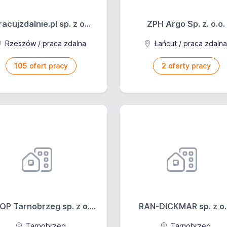
racujzdalnie.pl sp. z o...
ZPH Argo Sp. z. o.o.
to: od 4 000 PLN
Rzeszów / praca zdalna
Łańcut / praca zdaln
: Podstawa+premia
105
ofert pracy
2
oferty pracy
ia: Czasowo-premiowy ze staw. mies
OP Tarnobrzeg sp. z o....
RAN-DICKMAR sp. z o.
Tarnobrzeg
Tarnobrzeg