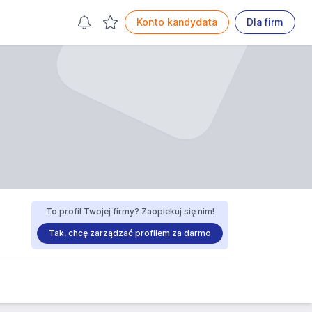
Konto kandydata
Dla firm
To profil Twojej firmy? Zaopiekuj się nim!
Tak, chcę zarządzać profilem za darmo