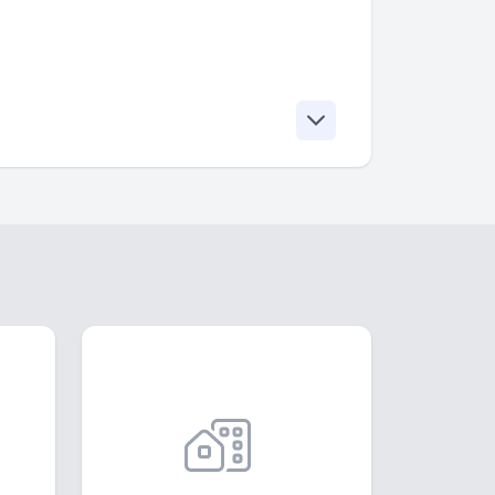
yjmowanie i wydawanie towarów
nie ze standardami firmy. Praca w