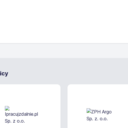
zków
 będzie odpowiedzialna za obsługę wózka widłowego, prz
 oraz za zapewnienie prawidłowości pracy na magazynie zgod
icy
 pracy równoważny (praca według grafiku)
adnicze zawodowe
wca wózków widłowych
awnienia na wózki widłowe UDT