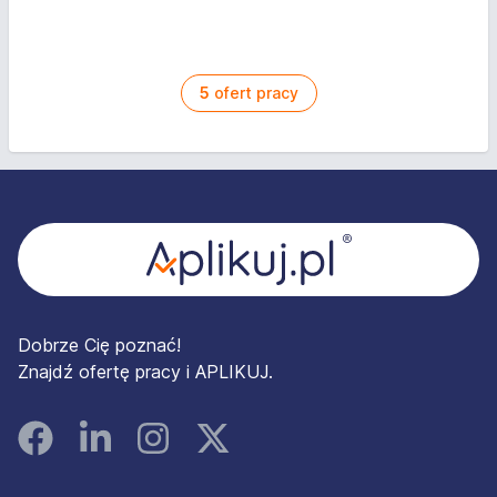
5
ofert pracy
Stopka
Dobrze Cię poznać!
Znajdź ofertę pracy i APLIKUJ.
Facebook
Linked In
Instagram
Instagram