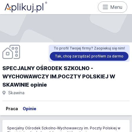
Menu
To profil Twojej firmy? Zaopiekuj się nim!
Tak, chcę zarządzać profilem za darmo
SPECJALNY OŚRODEK SZKOLNO -
WYCHOWAWCZY IM.POCZTY POLSKIEJ W
SKAWINIE opinie
Skawina
Praca
Opinie
Specjalny Ośrodek Szkolno-Wychowawczy im. Poczty Polskiej w