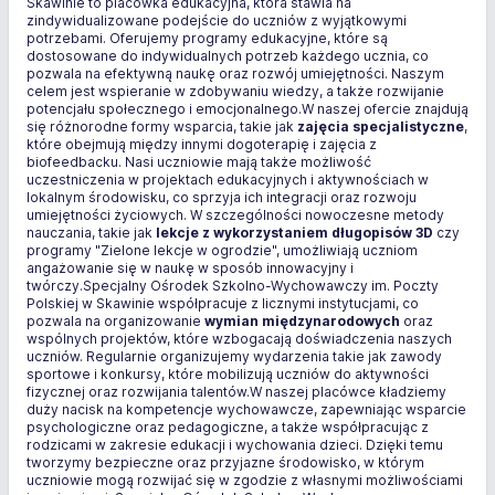
Skawinie to placówka edukacyjna, która stawia na
zindywidualizowane podejście do uczniów z wyjątkowymi
potrzebami. Oferujemy programy edukacyjne, które są
dostosowane do indywidualnych potrzeb każdego ucznia, co
pozwala na efektywną naukę oraz rozwój umiejętności. Naszym
celem jest wspieranie w zdobywaniu wiedzy, a także rozwijanie
potencjału społecznego i emocjonalnego.W naszej ofercie znajdują
się różnorodne formy wsparcia, takie jak
zajęcia specjalistyczne
,
które obejmują między innymi dogoterapię i zajęcia z
biofeedbacku. Nasi uczniowie mają także możliwość
uczestniczenia w projektach edukacyjnych i aktywnościach w
lokalnym środowisku, co sprzyja ich integracji oraz rozwoju
umiejętności życiowych. W szczególności nowoczesne metody
nauczania, takie jak
lekcje z wykorzystaniem długopisów 3D
czy
programy "Zielone lekcje w ogrodzie", umożliwiają uczniom
angażowanie się w naukę w sposób innowacyjny i
twórczy.Specjalny Ośrodek Szkolno-Wychowawczy im. Poczty
Polskiej w Skawinie współpracuje z licznymi instytucjami, co
pozwala na organizowanie
wymian międzynarodowych
oraz
wspólnych projektów, które wzbogacają doświadczenia naszych
uczniów. Regularnie organizujemy wydarzenia takie jak zawody
sportowe i konkursy, które mobilizują uczniów do aktywności
fizycznej oraz rozwijania talentów.W naszej placówce kładziemy
duży nacisk na kompetencje wychowawcze, zapewniając wsparcie
psychologiczne oraz pedagogiczne, a także współpracując z
rodzicami w zakresie edukacji i wychowania dzieci. Dzięki temu
tworzymy bezpieczne oraz przyjazne środowisko, w którym
uczniowie mogą rozwijać się w zgodzie z własnymi możliwościami