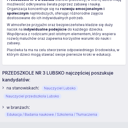
możliwość odkrywania świata poprzez zabawę i naukę.
Organizacja koncentruje się na
rozwoju emocjonalnym i
społecznym
najmłodszych, oferując różnorodne zajęcia
dostosowane do ich indywidualnych potrzeb.
W atmosferze przyjaźni oraz bezpieczeństwa kładzie się duży
nacisk na
indywidualne podejście
do każdego dziecka.
Współpraca z rodzicami jest istotnym elementem, który wspiera
rozwój maluchów oraz zapewnia korzystne warunki do nauki i
zabawy.
Placówka ta ma na celu stworzenie odpowiedniego środowiska, w
którym dzieci mogą stawiać swoje pierwsze kroki w edukacji.
PRZEDSZKOLE NR 3 LUBSKO najczęściej poszukuje
kandydatów:
:
na stanowiskach
Nauczyciel Lubsko
Nauczyciel przedszkola Lubsko
:
w branżach
Edukacja / Badania naukowe / Szkolenia / Tłumaczenia