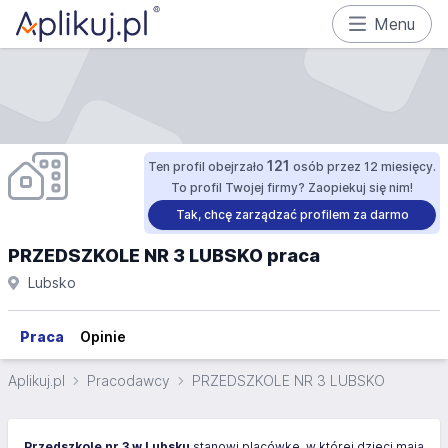
Menu
121
Ten profil obejrzało
osób przez 12 miesięcy.
To profil Twojej firmy? Zaopiekuj się nim!
Tak, chcę zarządzać profilem za darmo
PRZEDSZKOLE NR 3 LUBSKO praca
Lubsko
Praca
Opinie
Aplikuj.pl
Pracodawcy
PRZEDSZKOLE NR 3 LUBSKO
Przedszkole nr 3 w Lubsku
stanowi placówkę, w której dzieci mają