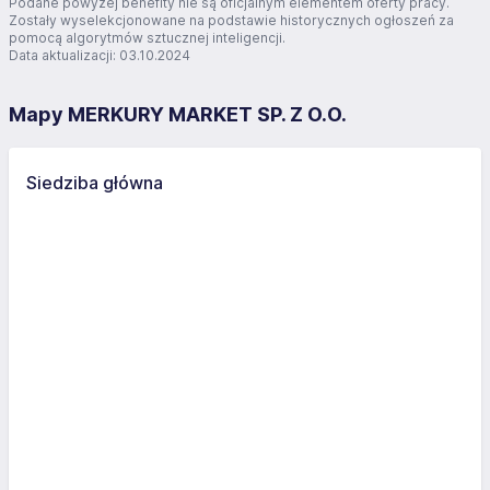
Podane powyżej benefity nie są oficjalnym elementem oferty pracy.
Zostały wyselekcjonowane na podstawie historycznych ogłoszeń za
pomocą algorytmów sztucznej inteligencji.
Data aktualizacji: 03.10.2024
Mapy MERKURY MARKET SP. Z O.O.
Siedziba główna