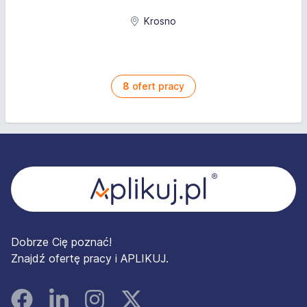
Krosno
8
ofert pracy
Stopka
Dobrze Cię poznać!
Znajdź ofertę pracy i APLIKUJ.
Facebook
Linked In
Instagram
Instagram