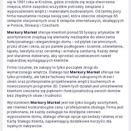
się w 1991 roku w Krośnie, gdzie zrodziła się wizja stworzenia
miejsca, które zaspokoi wszystkie potrzeby związane z
wyposażeniem wnętrz i materiałami budowlanymi. Od tamtej pory
firma nieustannie rozwija swoją sieć, która obecnie obejmuje 65
sklepów stacjonarnych oraz 6 sklepów internetowych, działających
w Polsce, Słowacji i Czechach.
Merkury Market
oferuje klientom ponad 55 tysięcy artykułów. W
asortymencie znajdują się elementy niezbędne do stworzenia
funkcjonalnego i eleganckiego domu – od płytek ceramicznych,
przez drzwi i okna, aż po panele podłogowe i ścienne, oświetlenie,
tapety, tekstylia oraz ceramikę i armaturę sanitarną. Każdy detal
jest starannie dobierany, aby sprostać oczekiwaniom nawet
najbardziej wymagających klientów.
Firma rozumie, że zakupy to tylko początek drogi do
wymarzonego wnętrza. Dlatego też
Merkury Market
oferuje nie
tylko produkty, ale także fachowy montaż zakupionych drzwi i
okien oraz profesjonalne projektowanie wnętrz kuchennych w
nowoczesnym programie 3D. Celem tych działań jest umożliwienie
klientom cieszenia się pięknem i funkcjonalnością swoich domów
bez zbędnych obaw i trudności.
Wyróżnikiem
Merkury Market
jest nie tylko bogaty asortyment,
ale również konkurencyjne ceny i profesjonalna obsługa. Firma jest
przekonana, że każdy zasługuje na dostępne cenowo
wyposażenie domu, dlatego oferuje opcje sprzedaży ratalnej oraz
Kartę Stałego Klienta, zapewniającą dodatkowe korzyści dla
lojalnych nabywców.