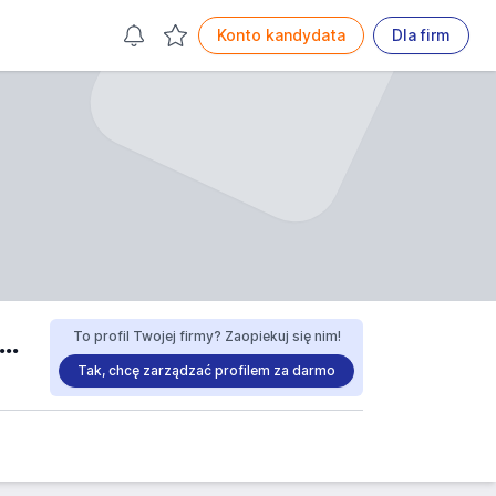
Konto kandydata
Dla firm
NIA SPRZĘTU KOMUNIKACYJNEGO PZL-KROSNO SPÓŁKA AKCYJNA praca
To profil Twojej firmy? Zaopiekuj się nim!
Tak, chcę zarządzać profilem za darmo