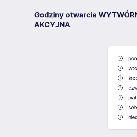
Godziny otwarcia WYTWÓ
AKCYJNA
pon
wto
śro
czw
pią
sob
nie