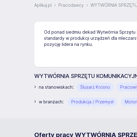
Aplikuj.pl
Pracodawcy
WYTWÓRNIA SPRZĘTU
Od ponad siedmiu dekad Wytwórnia Sprzętu 
standardy w produkcji urządzeń dla mleczarst
pozycję lidera na rynku.
WYTWÓRNIA SPRZĘTU KOMUNIKACYJNEG
:
na stanowiskach
Ślusarz Krosno
Pracown
:
w branżach
Produkcja / Przemysł
Motor
Oferty pracy WYTWÓRNIA SPR