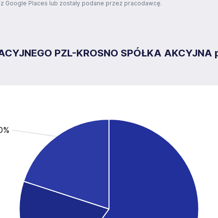
z Google Places lub zostały podane przez pracodawcę.
YJNEGO PZL-KROSNO SPÓŁKA AKCYJNA pos
.0%