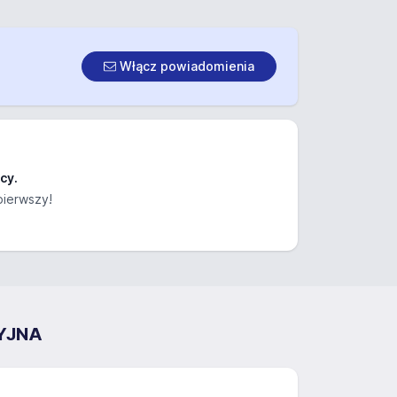
Włącz powiadomienia
cy.
pierwszy!
YJNA