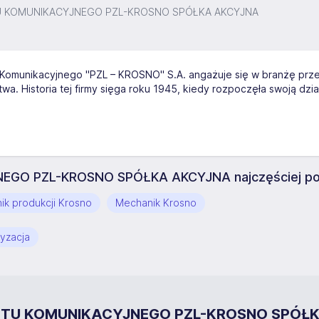
 KOMUNIKACYJNEGO PZL-KROSNO SPÓŁKA AKCYJNA
Komunikacyjnego "PZL – KROSNO" S.A. angażuje się w branżę pr
wa. Historia tej firmy sięga roku 1945, kiedy rozpoczęła swoją dz
O PZL-KROSNO SPÓŁKA AKCYJNA najczęściej pos
ik produkcji Krosno
Mechanik Krosno
yzacja
ZĘTU KOMUNIKACYJNEGO PZL-KROSNO SPÓŁ