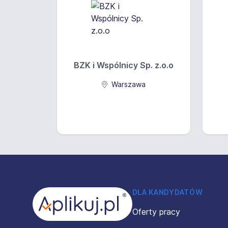
BZK i Wspólnicy Sp. z.o.o
Warszawa
Stopka
DLA KANDYDATÓW
Oferty pracy