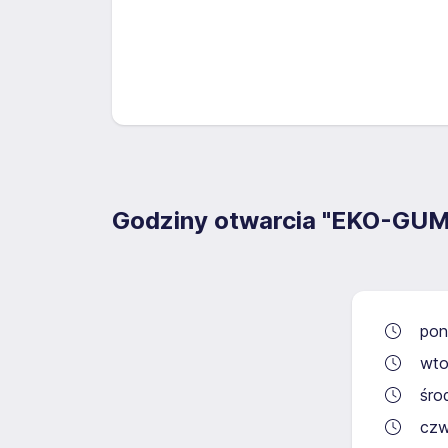
Godziny otwarcia "EKO-G
pon
wto
śro
czw