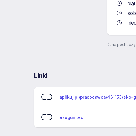
pią
sob
nie
Dane pochodzą 
Linki
aplikuj.pl/pracodawca/461153/eko-
ekogum.eu