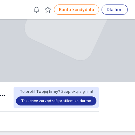
Konto kandydata
Dla firm
UM KRAWCZYK KRZYSZTOF,KRAWCZYK MARIA S.C. praca
To profil Twojej firmy? Zaopiekuj się nim!
Tak, chcę zarządzać profilem za darmo