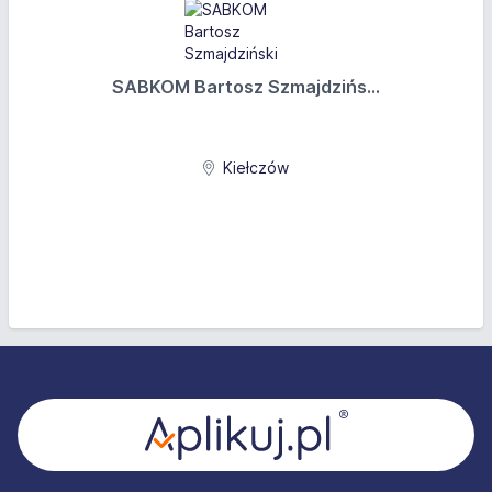
SABKOM Bartosz Szmajdzińs...
Kiełczów
Stopka