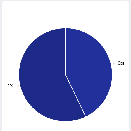
Sprze
: 57.1%