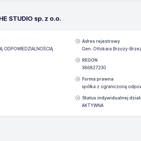
E STUDIO sp. z o.o.
Adres rejestrowy
Ą ODPOWIEDZIALNOŚCIĄ
Gen. Ottokara Brzozy-Brzez
REGON
386827230
Forma prawna
spółka z ograniczoną odpow
Status indywidualnej dzia
AKTYWNA