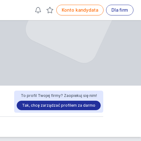
Konto kandydata
Dla firm
To profil Twojej firmy? Zaopiekuj się nim!
Tak, chcę zarządzać profilem za darmo