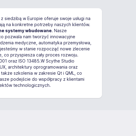
a z siedzibą w Europie oferuje swoje usługi na
ają na konkretne potrzeby naszych klientów.
ożone systemy wbudowane
. Nasze
co pozwala nam tworzyć innowacyjne
ządzenia medyczne, automatyka przemysłowa,
 jesteśmy w stanie rozpocząć nowe zlecenie
, co przyspiesza cały proces rozwoju.
9001 oraz ISO 13485.W Scythe Studio
/UX, architektury oprogramowania oraz
akże szkolenia w zakresie Qt i QML, co
Nasze podejście do współpracy z klientami
ojektów technologicznych.