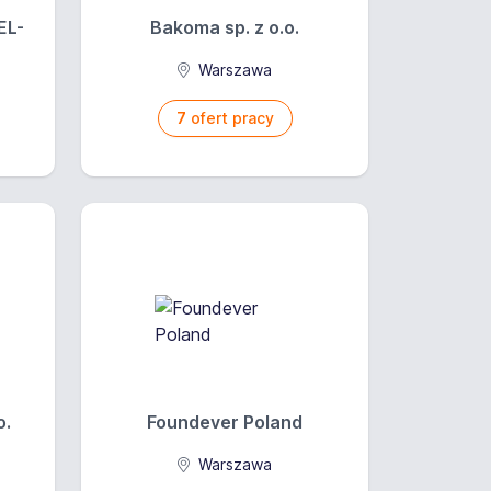
EL-
Bakoma sp. z o.o.
Warszawa
7
ofert pracy
o.
Foundever Poland
a
Warszawa