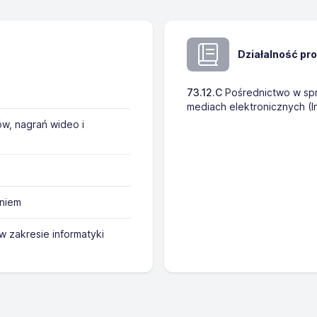
Działalność pr
73.12.C
Pośrednictwo w spr
mediach elektronicznych (I
ów, nagrań wideo i
niem
 zakresie informatyki