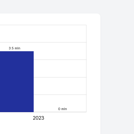
3.5 mln
0 mln
2023