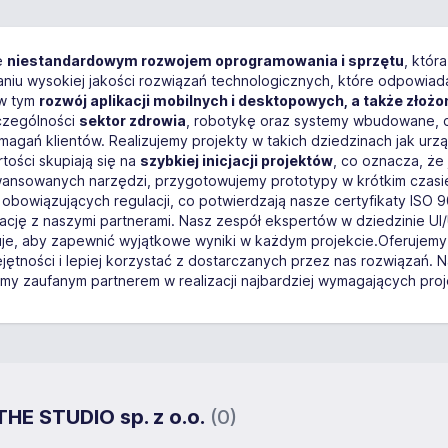
ę
niestandardowym rozwojem oprogramowania i sprzętu
, któr
zaniu wysokiej jakości rozwiązań technologicznych, które odpowiad
 w tym
rozwój aplikacji mobilnych i desktopowych, a także zł
czególności
sektor zdrowia
, robotykę oraz systemy wbudowane, 
gań klientów. Realizujemy projekty w takich dziedzinach jak ur
tości skupiają się na
szybkiej inicjacji projektów
, co oznacza, że
wansowanych narzędzi, przygotowujemy prototypy w krótkim czasie
obowiązujących regulacji, co potwierdzają nasze certyfikaty ISO 
cję z naszymi partnerami. Nasz zespół ekspertów w dziedzinie UI
, aby zapewnić wyjątkowe wyniki w każdym projekcie.Oferujemy t
jętności i lepiej korzystać z dostarczanych przez nas rozwiązań. 
teśmy zaufanym partnerem w realizacji najbardziej wymagających pr
HE STUDIO sp. z o.o.
(0)