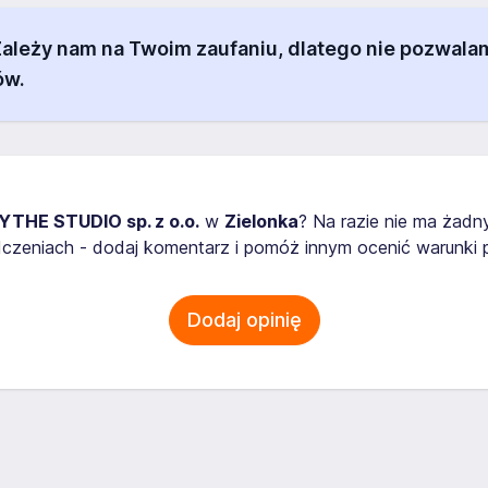
 Zależy nam na Twoim zaufaniu, dlatego nie pozw
ów.
YTHE STUDIO sp. z o.o.
w
Zielonka
? Na razie nie ma żadn
zeniach - dodaj komentarz i pomóż innym ocenić warunki p
Dodaj opinię