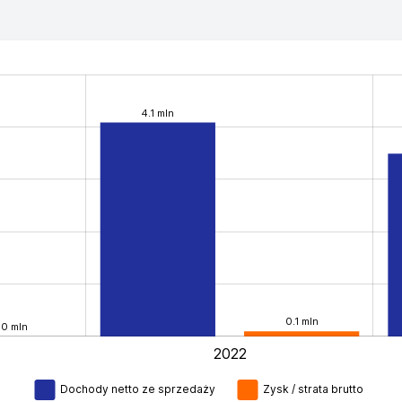
4.1 mln
0.1 mln
0 mln
2022
L
Dochody netto ze sprzedaży
Zysk / strata brutto