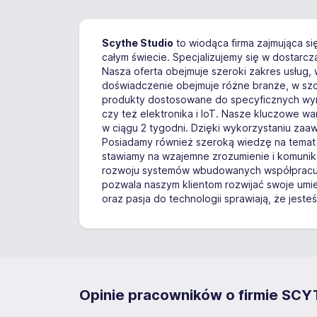
Scythe Studio
to wiodąca firma zajmująca si
całym świecie. Specjalizujemy się w dostarc
Nasza oferta obejmuje szeroki zakres usług,
doświadczenie obejmuje różne branże, w sz
produkty dostosowane do specyficznych wyma
czy też elektronika i IoT. Nasze kluczowe war
w ciągu 2 tygodni. Dzięki wykorzystaniu zaa
Posiadamy również szeroką wiedzę na temat 
stawiamy na wzajemne zrozumienie i komunika
rozwoju systemów wbudowanych współpracuje
pozwala naszym klientom rozwijać swoje umie
oraz pasja do technologii sprawiają, że jes
Opinie pracowników o firmie SCYT