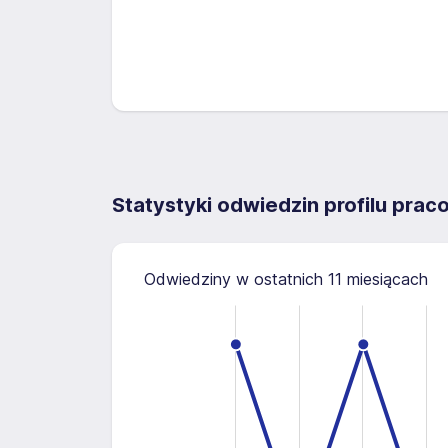
Statystyki odwiedzin profilu pra
Odwiedziny w ostatnich 11 miesiącach
1.2
-0.4
-0.2
1.4
1.0
0.8
0.6
0.4