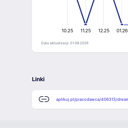
0.4
0.2
0
10.25
11.25
12.25
01.26
Data aktualizacji: 01.08.2026
Linki
aplikuj.pl/pracodawca/406313/drea