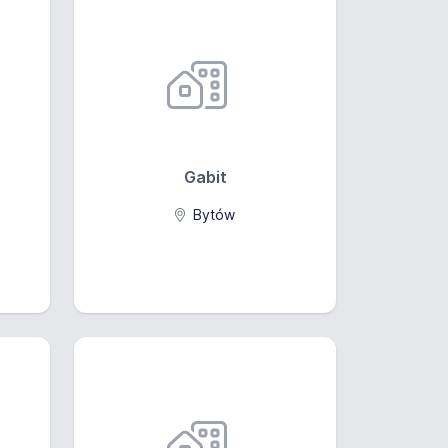
Gabit
Bytów