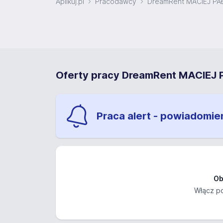
Aplikuj.pl
Pracodawcy
DreamRent MACIEJ P
Oferty pracy DreamRent MACIEJ
Praca alert - powiadomie
Ob
Włącz po