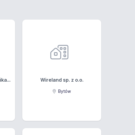
ka...
Wireland sp. z o.o.
Bytów