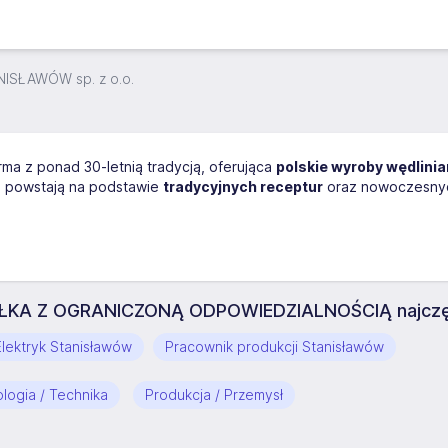
ISŁAWÓW sp. z o.o.
rma z ponad 30-letnią tradycją, oferująca
polskie wyroby wędlinia
i, powstają na podstawie
tradycyjnych receptur
oraz nowoczesnych
A Z OGRANICZONĄ ODPOWIEDZIALNOŚCIĄ najczęśc
Elektryk Stanisławów
Pracownik produkcji Stanisławów
ologia / Technika
Produkcja / Przemysł