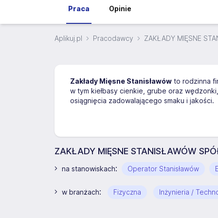
Praca
Opinie
Aplikuj.pl
Pracodawcy
ZAKŁADY MIĘSNE STAN
Zakłady Mięsne Stanisławów
to rodzinna fi
w tym kiełbasy cienkie, grube oraz wędzonk
osiągnięcia zadowalającego smaku i jakości.
ZAKŁADY MIĘSNE STANISŁAWÓW SPÓŁK
:
na stanowiskach
Operator Stanisławów
:
w branżach
Fizyczna
Inżynieria / Techn