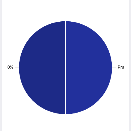
: 50.0%
Pracow