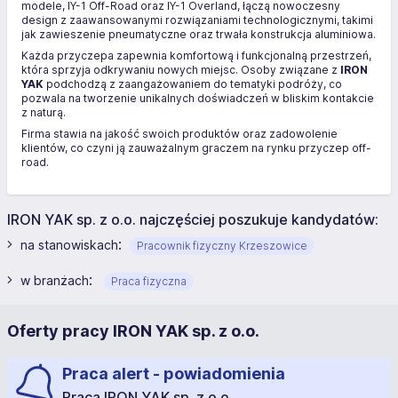
modele, IY-1 Off-Road oraz IY-1 Overland, łączą nowoczesny
design z zaawansowanymi rozwiązaniami technologicznymi, takimi
jak zawieszenie pneumatyczne oraz trwała konstrukcja aluminiowa.
Każda przyczepa zapewnia komfortową i funkcjonalną przestrzeń,
która sprzyja odkrywaniu nowych miejsc. Osoby związane z
IRON
YAK
podchodzą z zaangażowaniem do tematyki podróży, co
pozwala na tworzenie unikalnych doświadczeń w bliskim kontakcie
z naturą.
Firma stawia na jakość swoich produktów oraz zadowolenie
klientów, co czyni ją zauważalnym graczem na rynku przyczep off-
road.
IRON YAK sp. z o.o. najczęściej poszukuje kandydatów:
:
na stanowiskach
Pracownik fizyczny Krzeszowice
:
w branżach
Praca fizyczna
Oferty pracy IRON YAK sp. z o.o.
Praca alert - powiadomienia
Praca IRON YAK sp. z o.o.