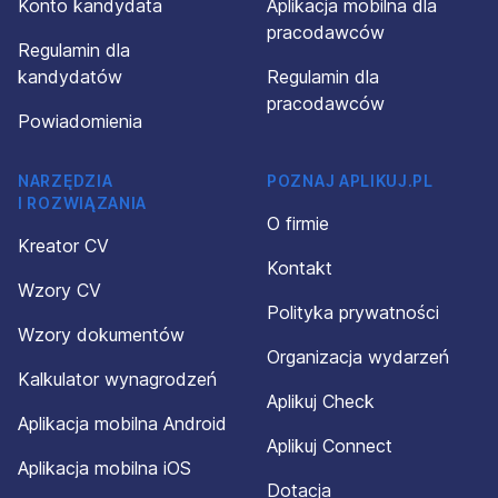
Konto kandydata
Aplikacja mobilna dla
pracodawców
Regulamin dla
kandydatów
Regulamin dla
pracodawców
Powiadomienia
NARZĘDZIA
POZNAJ APLIKUJ.PL
I ROZWIĄZANIA
O firmie
Kreator CV
Kontakt
Wzory CV
Polityka prywatności
Wzory dokumentów
Organizacja wydarzeń
Kalkulator wynagrodzeń
Aplikuj Check
Aplikacja mobilna Android
Aplikuj Connect
Aplikacja mobilna iOS
Dotacja