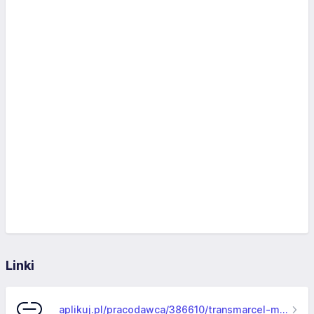
Linki
aplikuj.pl/pracodawca/386610/transmarcel-marian-baldys