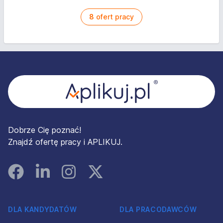
8
ofert pracy
Stopka
Dobrze Cię poznać!
Znajdź ofertę pracy i APLIKUJ.
Facebook
Linked In
Instagram
Instagram
DLA KANDYDATÓW
DLA PRACODAWCÓW