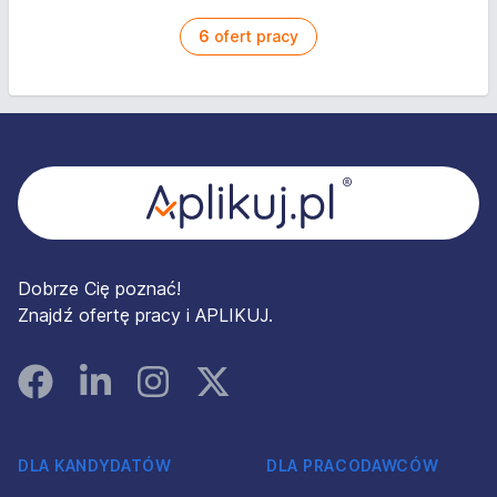
6
ofert pracy
Stopka
Dobrze Cię poznać!
Znajdź ofertę pracy i APLIKUJ.
Facebook
Linked In
Instagram
Instagram
DLA KANDYDATÓW
DLA PRACODAWCÓW