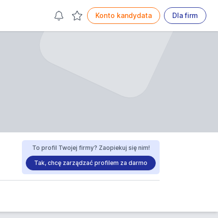
Konto kandydata
Dla firm
To profil Twojej firmy? Zaopiekuj się nim!
Tak, chcę zarządzać profilem za darmo