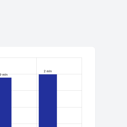
2 mln
.9 mln