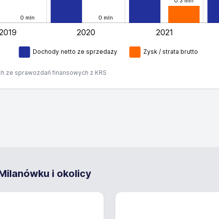
0.3 mln
0 mln
0 mln
2019
2020
2021
L
Dochody netto ze sprzedaży
Zysk / strata brutto
h ze sprawozdań finansowych z KRS
ilanówku i okolicy