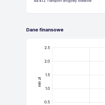
49.41.Z
Transport drogowy towarów
Dane finansowe
-0.5
-1.0
3.0
2.5
2.0
1.5
mln zł
0.5
1.0
0.5