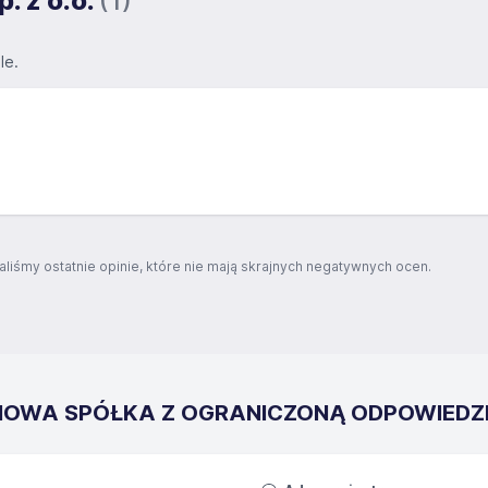
. z o.o.
(1)
le.
aliśmy ostatnie opinie, które nie mają skrajnych negatywnych ocen.
ILANOWA SPÓŁKA Z OGRANICZONĄ ODPOWIEDZ