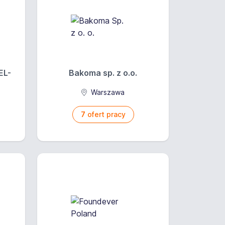
EL-
Bakoma sp. z o.o.
Warszawa
7
ofert pracy