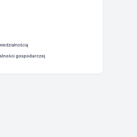
iedzialnością
łalności gospodarczej