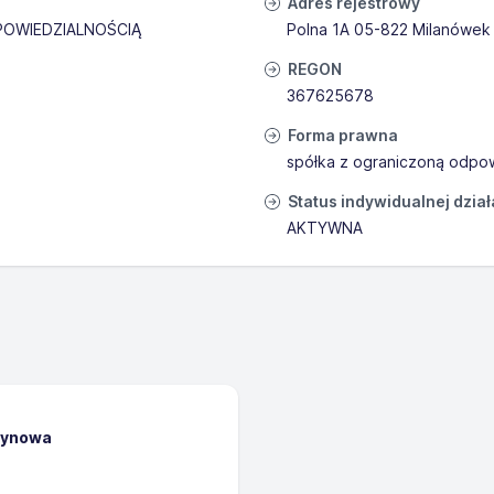
Adres rejestrowy
OWIEDZIALNOŚCIĄ
Polna 1A 05-822 Milanówek
REGON
367625678
Forma prawna
spółka z ograniczoną odpow
Status indywidualnej dzia
AKTYWNA
zynowa