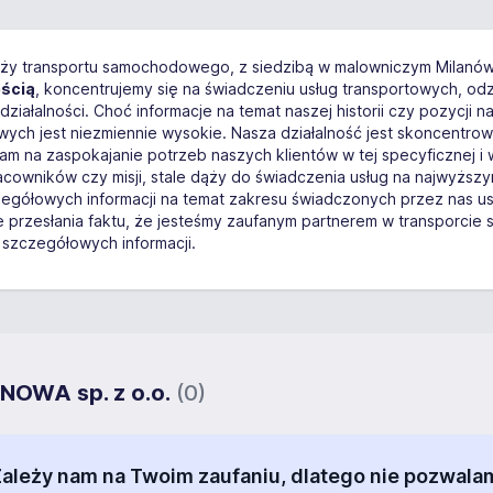
ranży transportu samochodowego, z siedzibą w malowniczym Milan
ością
, koncentrujemy się na świadczeniu usług transportowych, odz
iałalności. Choć informacje na temat naszej historii czy pozycji na
wych jest niezmiennie wysokie. Nasza działalność jest skoncentro
am na zaspokajanie potrzeb naszych klientów w tej specyficznej i 
owników czy misji, stale dąży do świadczenia usług na najwyższym
egółowych informacji na temat zakresu świadczonych przez nas usłu
ie przesłania faktu, że jesteśmy zaufanym partnerem w transpor
 szczegółowych informacji.
ANOWA sp. z o.o.
(0)
 Zależy nam na Twoim zaufaniu, dlatego nie pozw