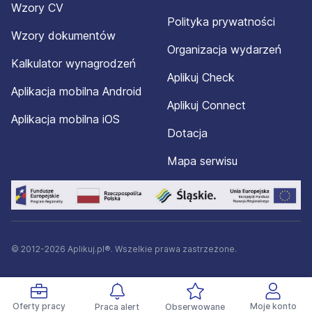
Wzory CV
Polityka prywatności
Wzory dokumentów
Organizacja wydarzeń
Kalkulator wynagrodzeń
Aplikuj Check
Aplikacja mobilna Android
Aplikuj Connect
Aplikacja mobilna iOS
Dotacja
Mapa serwisu
© 2012-2026 Aplikuj.pl®. Wszelkie prawa zastrzeżone.
Oferty pracy
Moje konto
Praca alert
Obserwowane