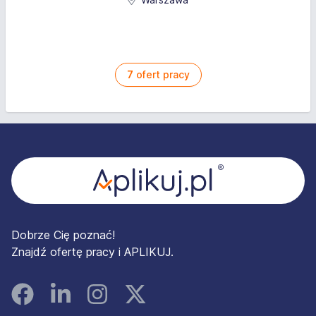
7
ofert pracy
Stopka
Dobrze Cię poznać!
Znajdź ofertę pracy i APLIKUJ.
Facebook
Linked In
Instagram
Instagram