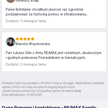
ireneusz knap
Panie Bohdanie chciałbym jeszcze raz ogromnie
podziękować za fachową pomoc w sfinalizowaniu
transakcji, oraz wystawić Panu najwyższą ocenę za mega
Dodano: 3 miesiące temu
profesjonalizm, wspaniałe podejście do klienta, ogromną
kulturę osobistą, skuteczność jak również za
wynegocjowanie jak najkorzystniejszych warunków.
Polecam na 100 promet. Pozdrawiam Pana serdecznie.
Mariola Więckowska
Pan Łukasz Gilis z firmy RE/MAX jest rzetelnym, skutecznym
i godnym polecenia Pośrednikiem w transakcjach
sprzedaży nieruchomości. Profesjonalizm i wysoka kultura
Dodano: 2 miesiące temu
osobista najwyższej próby. Polecam.
Podane treści są cytatem z Profilu Firmy w Google. Wybraliśmy ostatnie
opinie, które nie mają skrajnych negatywnych ocen.
Jeżeli chcesz zobaczyć wszystkie opinie to kliknij
tutaj
.
Data aktualizacji: 10.09.2025
Dane firmowe i kontaktowe - RE/MAX Family