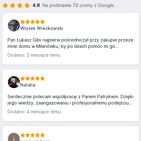
4.8
Na podstawie
72
oceny z Google.
Wojtek Wieckowski
Pan Łukasz Gilis najpierw pośredniczył przy zakupie przeze
mnie domu w Milanówku, by po latach pomóc mi go
sprzedać. Obie transakcje, przeprowadzone bardzo
Dodano: 2 miesiące temu
sprawnie, przebiegły w atmosferze niezwykłej kultury,
profesjonalizmu, zaufania i poczucia bezpieczeństwa.
Poświęcony czas na rozmowę i uświadomienie w sytuacji na
rynku pozwoliły nam wspólnie określić realistyczny cel i
skutecznie go zrealizować. Pan Łukasz reprezentuje
Natalia
standardy i jakość współpracy, których życzyłbym
każdemu, kto potrzebuje...
Serdecznie polecam współpracę z Panem Patrykiem. Dzięki
jego wiedzy, zaangażowaniu i profesjonalnemu podejściu
udało się kupić wymarzoną działkę. Pan Patryk zawsze
Dodano: 4 miesiące temu
służył swoją pomocą i z ogromną cierpliwością podchodzi
do interesanta. Cały proces zakupu przeszedł bardzo
sprawnie. Dziękuję za pomoc i zdecydowanie polecam!