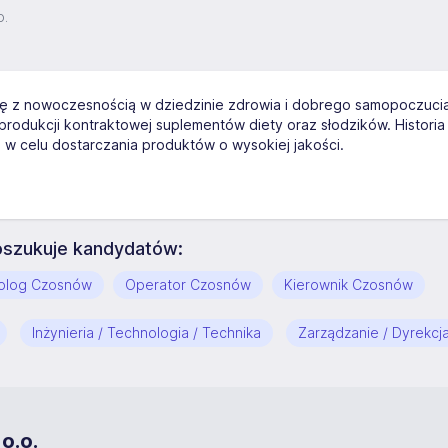
o.
ję z nowoczesnością w dziedzinie zdrowia i dobrego samopoczucia
 w produkcji kontraktowej suplementów diety oraz słodzików. Histori
 w celu dostarczania produktów o wysokiej jakości.
poszukuje kandydatów:
olog Czosnów
Operator Czosnów
Kierownik Czosnów
Inżynieria / Technologia / Technika
Zarządzanie / Dyrekcj
o.o.