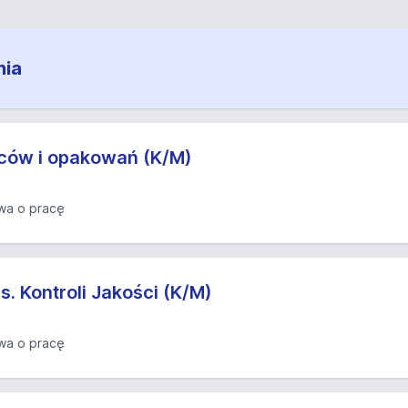
nia
wców i opakowań (K/M)
a o pracę
s. Kontroli Jakości (K/M)
a o pracę