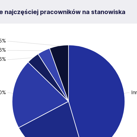
uje najczęściej pracowników na stanowiska
.5%
.6%
.6%
.0%
In