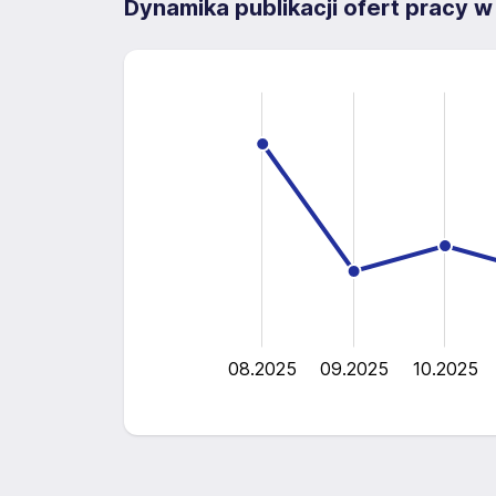
Dynamika publikacji ofert pracy w
10
-4
12
-2
8
6
10
4
2
0
08.2025
09.2025
10.2025