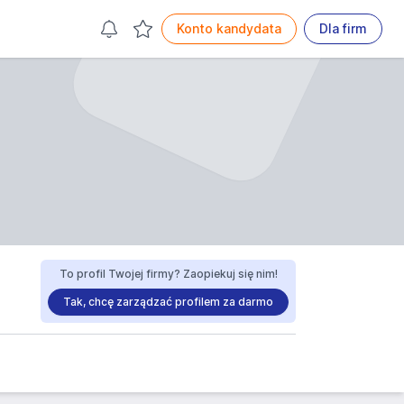
Konto kandydata
Dla firm
To profil Twojej firmy? Zaopiekuj się nim!
Tak, chcę zarządzać profilem za darmo