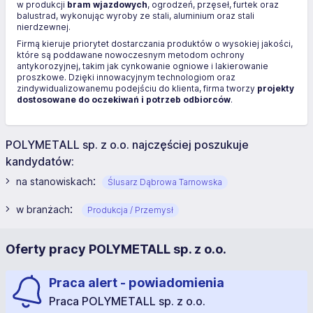
w produkcji
bram wjazdowych
, ogrodzeń, przęseł, furtek oraz
balustrad, wykonując wyroby ze stali, aluminium oraz stali
nierdzewnej.
Firmą kieruje priorytet dostarczania produktów o wysokiej jakości,
które są poddawane nowoczesnym metodom ochrony
antykorozyjnej, takim jak cynkowanie ogniowe i lakierowanie
proszkowe. Dzięki innowacyjnym technologiom oraz
zindywidualizowanemu podejściu do klienta, firma tworzy
projekty
dostosowane do oczekiwań i potrzeb odbiorców
.
POLYMETALL sp. z o.o. najczęściej poszukuje
kandydatów:
:
na stanowiskach
Ślusarz Dąbrowa Tarnowska
:
w branżach
Produkcja / Przemysł
Oferty pracy POLYMETALL sp. z o.o.
Praca alert - powiadomienia
Praca POLYMETALL sp. z o.o.