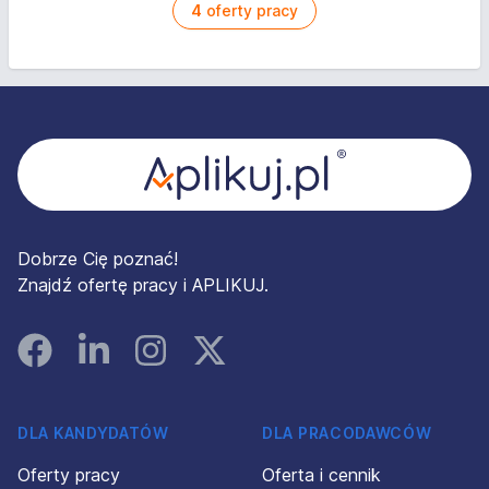
4
oferty pracy
Stopka
Dobrze Cię poznać!
Znajdź ofertę pracy i APLIKUJ.
Facebook
Linked In
Instagram
Instagram
DLA KANDYDATÓW
DLA PRACODAWCÓW
Oferty pracy
Oferta i cennik