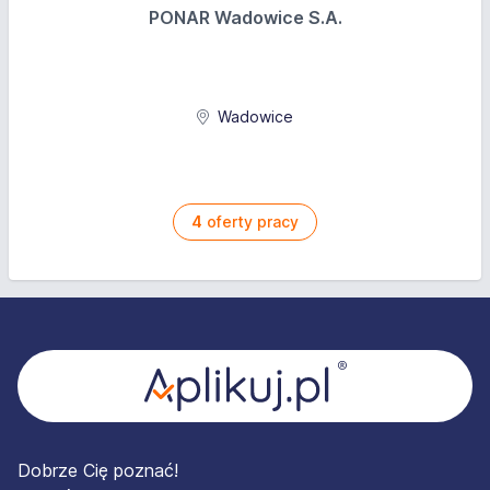
PONAR Wadowice S.A.
Wadowice
4
oferty pracy
Stopka
Dobrze Cię poznać!