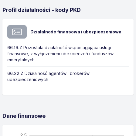
Profil działalności - kody PKD
Działalność finansowa i ubezpieczeniowa
66.19.Z
Pozostała działalność wspomagająca usługi
finansowe, z wyłączeniem ubezpieczeń i funduszów
emerytalnych
66.22.Z
Działalność agentów i brokerów
ubezpieczeniowych
Dane finansowe
-0.4
-0.5
-0.2
-1.0
0.4
0.6
0.8
0.2
3.0
1.2
2.5