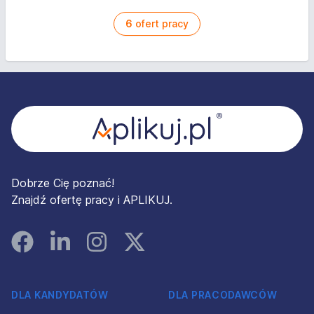
6
ofert pracy
Stopka
Dobrze Cię poznać!
Znajdź ofertę pracy i APLIKUJ.
Facebook
Linked In
Instagram
Instagram
DLA KANDYDATÓW
DLA PRACODAWCÓW