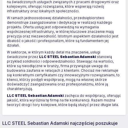
na świadczonych usługach związanych z pracami drogowymi oraz
kolejowymi, oferując rozwiązania, które wspierają rozwój
infrastruktury oraz lokalnych społeczności.
W ramach jednoosobowej działalności, przedsiębiorstwo
demonstruje zaangażowanie i dedykację w realizacji każdego
projektu. Oferta usług jest odpowiedzią na wymagania
współczesnej infrastruktury, w której kluczowe znaczenie mają
precyzja oraz niezawodność. Istotnym aspektem działalności jest
dbałość o jakość i profesjonalizm, które są fundamentem jej
działań.
W sektorze, w którym każdy detal ma znaczenie, usługi
świadczone przez
LLC STEEL Sebastian Adamski
stanowią
przykład solidności i odpowiedzialności. Stawiając na wartości,
które są nieodłączne w branży, firma przywiązuje uwagę do
budowania zaufania w relacjach z klientami. Chociaż nie reklamuje
się konkretnymi certyfikatami czy innowacyjnymi rozwiązaniami, to
klienci, którzy podjęli współpracę, mogą na własnej skórze
doświadczyć zaangażowania oraz profesjonalizmu, które ją
charakteryzują.
LLC STEEL Sebastian Adamski
zachęca do współpracy, oferując
jakość, która wyróżnia tę firmę na tle konkurencji. Razem można
tworzyć drogi i tory kolejowe, które będą służyć przez długie lata.
LLC STEEL Sebastian Adamski najczęściej poszukuje