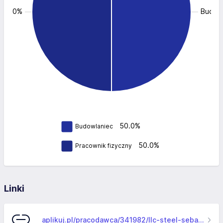
: 50.0%
Budowl
50.0%
Budowlaniec
50.0%
Pracownik fizyczny
Linki
aplikuj.pl/pracodawca/341982/llc-steel-sebastian-adamski