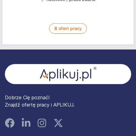
8
ofert pracy
Stopka
Dobrze Cię poznać!
Znajdź ofertę pracy i APLIKUJ.
Facebook
Linked In
Instagram
Instagram