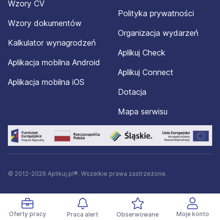
Wzory CV
Polityka prywatności
Wzory dokumentów
Organizacja wydarzeń
Kalkulator wynagrodzeń
Aplikuj Check
Aplikacja mobilna Android
Aplikuj Connect
Aplikacja mobilna iOS
Dotacja
Mapa serwisu
© 2012-2026 Aplikuj.pl®. Wszelkie prawa zastrzeżone.
Oferty pracy
Moje konto
Praca alert
Obserwowane