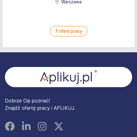
Warszawa
7
ofert pracy
Stopka
Dobrze Cię poznać!
Znajdź ofertę pracy i APLIKUJ.
Facebook
Linked In
Instagram
Instagram