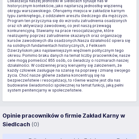
Lokalizacja naszej jednostki w Siedlcach sytuuje nas w
historycznym kontekście, jako najstarszą jednostkę więzienną
okręgu warszawskiego. Oferujemy miejsca w zakładzie karnym
typu zamkniętego, z oddziałem aresztu śledczego dla mężczyzn.
Program ten przyczynia się do wzrostu zatrudnienia osadzonych
oraz ich aktywizacji zawodowej, co jest naszą przewagą
konkurencyjną. Stawiamy na prace resocjalizacyjne, które
realizujemy poprzez zatrudnienie skazanych oraz organizację
kursów zawodowych dla osadzonych.Nasza działalność opiera się
na solidnych fundamentach historycznych, z Feliksem
Dzierżyńskim jako najsławniejszym więźniem politycznym tego
okresu. Pomimo braku danych na temat liczby pracowników, nasze
cele mogą pomieścić 855 osób, co świadczy o rozmiarach naszej
działalności. W codziennej pracy kierujemy się założeniem, że
każdy człowiek zasługuje na szansę na poprawę i zmianę swojego
życia. Choć nasze główne zadania koncentrują się na
bezpieczeństwie i resocjalizacji, to równie ważne jest dla nas
budowanie świadomości społecznej na temat funkcji, jaką pełni
system penitencjarny w społeczeństwie.
Opinie pracowników o firmie Zakład Karny w
Siedlcach
(0)