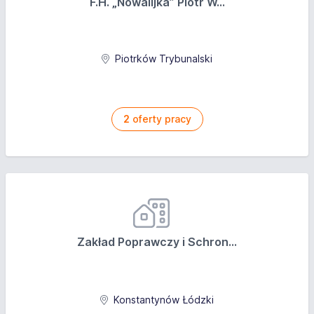
F.H. „Nowalijka” Piotr W...
Piotrków Trybunalski
2
oferty pracy
Zakład Poprawczy i Schron...
Konstantynów Łódzki