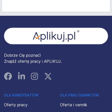
Stopka
Dobrze Cię poznać!
Znajdź ofertę pracy i APLIKUJ.
Facebook
Linked In
Instagram
Instagram
DLA KANDYDATÓW
DLA PRACODAWCÓW
Oferty pracy
Oferta i cennik