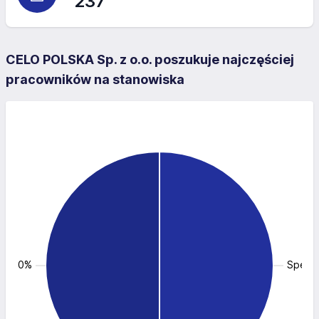
237
CELO POLSKA Sp. z o.o. poszukuje najczęściej
pracowników na stanowiska
i: 50.0%
Spedy