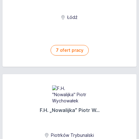
Łódź
7
ofert pracy
F.H. „Nowalijka” Piotr W...
Piotrków Trybunalski