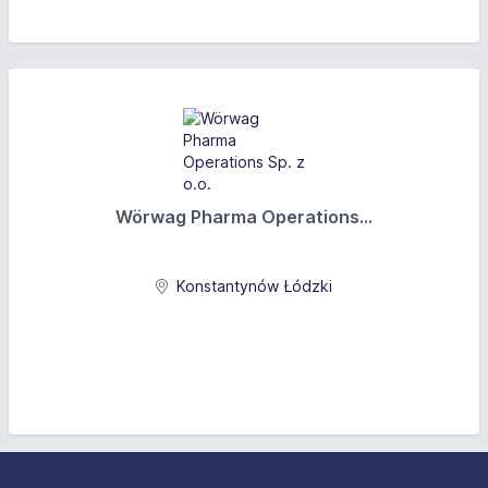
Wörwag Pharma Operations...
Konstantynów Łódzki
Stopka