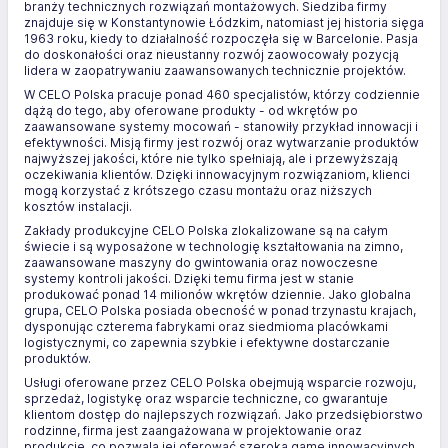
branży technicznych rozwiązań montażowych. Siedziba firmy
znajduje się w Konstantynowie Łódzkim, natomiast jej historia sięga
1963 roku, kiedy to działalność rozpoczęła się w Barcelonie. Pasja
do doskonałości oraz nieustanny rozwój zaowocowały pozycją
lidera w zaopatrywaniu zaawansowanych technicznie projektów.
W CELO Polska pracuje ponad 460 specjalistów, którzy codziennie
dążą do tego, aby oferowane produkty - od wkrętów po
zaawansowane systemy mocowań - stanowiły przykład innowacji i
efektywności. Misją firmy jest rozwój oraz wytwarzanie produktów
najwyższej jakości, które nie tylko spełniają, ale i przewyższają
oczekiwania klientów. Dzięki innowacyjnym rozwiązaniom, klienci
mogą korzystać z krótszego czasu montażu oraz niższych
kosztów instalacji.
Zakłady produkcyjne CELO Polska zlokalizowane są na całym
świecie i są wyposażone w technologię kształtowania na zimno,
zaawansowane maszyny do gwintowania oraz nowoczesne
systemy kontroli jakości. Dzięki temu firma jest w stanie
produkować ponad 14 milionów wkrętów dziennie. Jako globalna
grupa, CELO Polska posiada obecność w ponad trzynastu krajach,
dysponując czterema fabrykami oraz siedmioma placówkami
logistycznymi, co zapewnia szybkie i efektywne dostarczanie
produktów.
Usługi oferowane przez CELO Polska obejmują wsparcie rozwoju,
sprzedaż, logistykę oraz wsparcie techniczne, co gwarantuje
klientom dostęp do najlepszych rozwiązań. Jako przedsiębiorstwo
rodzinne, firma jest zaangażowana w projektowanie oraz
produkcję, co pozwala jej oferować szeroką gamę innowacyjnych