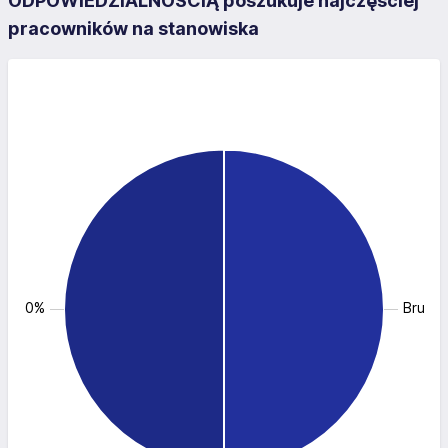
ODPOWIEDZIALNOŚCIĄ poszukuje najczęściej
pracowników na stanowiska
: 50.0%
Brukar