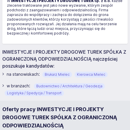
W
INWESTYCJE I PROJEKTY DROGOWE TUREK
Sp. z o.o.
każde
zlecenie traktowane jest jako nowe wyzwanie, którym zespół
podchodzi z zaangażowaniem i odpowiedzialnością. Firma
zaprasza do współpracy i zachęca do dołączenia do grona
zadowolonych klientów, którzy korzystają z jakości i trwałości
proponowanych rozwiązań. Jej działania mają na celu tworzenie
dróg, które łączą ludzi oraz miejsca, przyczyniając się do
bezpiecznej i komfortowej podróży.
INWESTYCJE I PROJEKTY DROGOWE TUREK SPÓŁKA Z
OGRANICZONĄ ODPOWIEDZIALNOŚCIĄ najczęściej
poszukuje kandydatów:
:
na stanowiskach
Brukarz Mielec
Kierowca Mielec
:
w branżach
Budownictwo / Architektura / Geodezja
Logistyka / Spedycja / Transport
Oferty pracy INWESTYCJE I PROJEKTY
DROGOWE TUREK SPÓŁKA Z OGRANICZONĄ
ODPOWIEDZIALNOŚCIĄ