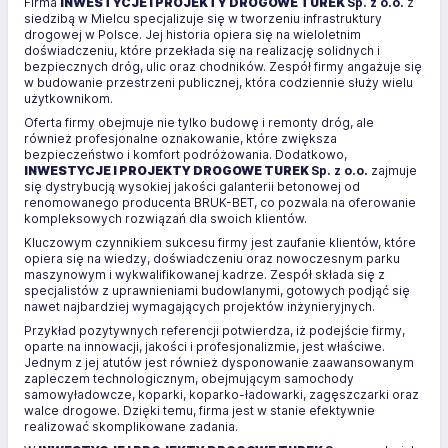
Firma
INWESTYCJE I PROJEKTY DROGOWE TUREK
Sp. z o.o.
z
siedzibą w Mielcu specjalizuje się w tworzeniu infrastruktury
drogowej w Polsce. Jej historia opiera się na wieloletnim
doświadczeniu, które przekłada się na realizację solidnych i
bezpiecznych dróg, ulic oraz chodników. Zespół firmy angażuje się
w budowanie przestrzeni publicznej, która codziennie służy wielu
użytkownikom.
Oferta firmy obejmuje nie tylko budowę i remonty dróg, ale
również profesjonalne oznakowanie, które zwiększa
bezpieczeństwo i komfort podróżowania. Dodatkowo,
INWESTYCJE I PROJEKTY DROGOWE TUREK
Sp. z o.o.
zajmuje
się dystrybucją wysokiej jakości galanterii betonowej od
renomowanego producenta BRUK-BET, co pozwala na oferowanie
kompleksowych rozwiązań dla swoich klientów.
Kluczowym czynnikiem sukcesu firmy jest zaufanie klientów, które
opiera się na wiedzy, doświadczeniu oraz nowoczesnym parku
maszynowym i wykwalifikowanej kadrze. Zespół składa się z
specjalistów z uprawnieniami budowlanymi, gotowych podjąć się
nawet najbardziej wymagających projektów inżynieryjnych.
Przykład pozytywnych referencji potwierdza, iż podejście firmy,
oparte na innowacji, jakości i profesjonalizmie, jest właściwe.
Jednym z jej atutów jest również dysponowanie zaawansowanym
zapleczem technologicznym, obejmującym samochody
samowyładowcze, koparki, koparko-ładowarki, zagęszczarki oraz
walce drogowe. Dzięki temu, firma jest w stanie efektywnie
realizować skomplikowane zadania.