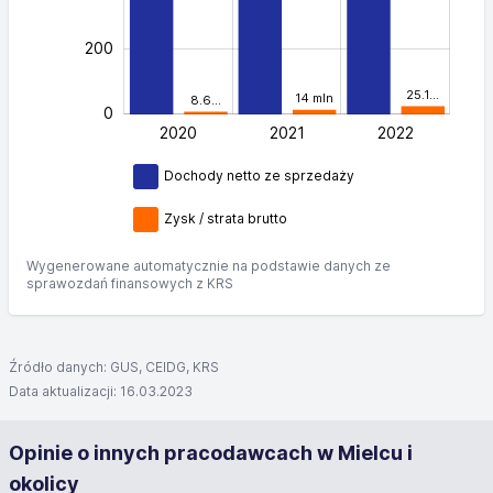
200
25.1…
14 mln
8.6…
0
2020
2021
L
2022
Dochody netto ze sprzedaży
Zysk / strata brutto
Wygenerowane automatycznie na podstawie danych ze
sprawozdań finansowych z KRS
Źródło danych: GUS, CEIDG, KRS
Data aktualizacji: 16.03.2023
Opinie o innych pracodawcach w Mielcu i
okolicy