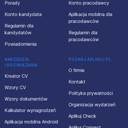
Porady
Konto pracodawcy
Konto kandydata
Aplikacja mobilna dla
pracodawców
Regulamin dla
kandydatów
Regulamin dla
pracodawców
Powiadomienia
NARZĘDZIA
POZNAJ APLIKUJ.PL
I ROZWIĄZANIA
O firmie
Kreator CV
Kontakt
Wzory CV
Polityka prywatności
Wzory dokumentów
Organizacja wydarzeń
Kalkulator wynagrodzeń
Aplikuj Check
Aplikacja mobilna Android
Aplikuj Connect