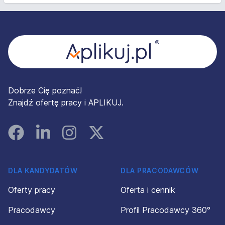
Stopka
Dobrze Cię poznać!
Znajdź ofertę pracy i APLIKUJ.
Facebook
Linked In
Instagram
Instagram
DLA KANDYDATÓW
DLA PRACODAWCÓW
Oferty pracy
Oferta i cennik
Pracodawcy
Profil Pracodawcy 360°