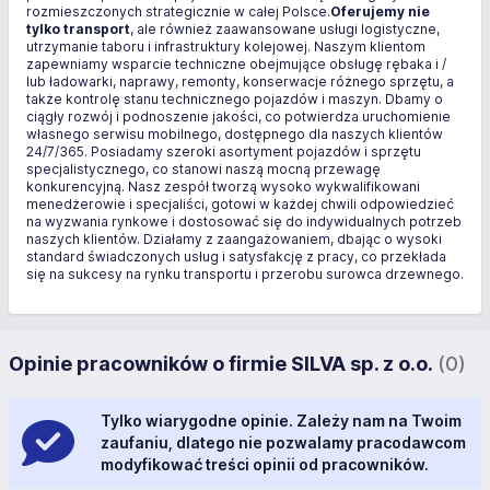
rozmieszczonych strategicznie w całej Polsce.
Oferujemy nie
tylko transport
, ale również zaawansowane usługi logistyczne,
utrzymanie taboru i infrastruktury kolejowej. Naszym klientom
zapewniamy wsparcie techniczne obejmujące obsługę rębaka i /
lub ładowarki, naprawy, remonty, konserwacje różnego sprzętu, a
także kontrolę stanu technicznego pojazdów i maszyn. Dbamy o
ciągły rozwój i podnoszenie jakości, co potwierdza uruchomienie
własnego serwisu mobilnego, dostępnego dla naszych klientów
24/7/365. Posiadamy szeroki asortyment pojazdów i sprzętu
specjalistycznego, co stanowi naszą mocną przewagę
konkurencyjną. Nasz zespół tworzą wysoko wykwalifikowani
menedżerowie i specjaliści, gotowi w każdej chwili odpowiedzieć
na wyzwania rynkowe i dostosować się do indywidualnych potrzeb
naszych klientów. Działamy z zaangażowaniem, dbając o wysoki
standard świadczonych usług i satysfakcję z pracy, co przekłada
się na sukcesy na rynku transportu i przerobu surowca drzewnego.
Opinie pracowników o firmie SILVA sp. z o.o.
(0)
Tylko wiarygodne opinie. Zależy nam na Twoim
zaufaniu, dlatego nie pozwalamy pracodawcom
modyfikować treści opinii od pracowników.