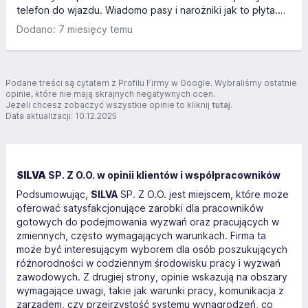
telefon do wjazdu. Wiadomo pasy i narożniki jak to płyta.
Wjeżdżamy z parkingu po prawo przed bramą na wagę
Dodano: 7 miesięcy temu
idziemy do stróżówki i ogień na załadunek. Po załadunku
idziemy po papiery między magazyny przy wjeździe
ochrona wytłumaczyć co i jak pozniej z otwartym lewym
bokiem na wagę do wyjazdu tam robią zdjęcia idziemiemy
Podane treści są cytatem z Profilu Firmy w Google. Wybraliśmy ostatnie
na ochronę i wyjazd.
opinie, które nie mają skrajnych negatywnych ocen.
Jeżeli chcesz zobaczyć wszystkie opinie to kliknij
tutaj
.
Data aktualizacji: 10.12.2025
SILVA
SP. Z O.O. w opinii klientów i współpracowników
Podsumowując,
SILVA
SP. Z O.O. jest miejscem, które może
oferować satysfakcjonujące zarobki dla pracowników
gotowych do podejmowania wyzwań oraz pracujących w
zmiennych, często wymagających warunkach. Firma ta
może być interesującym wyborem dla osób poszukujących
różnorodności w codziennym środowisku pracy i wyzwań
zawodowych. Z drugiej strony, opinie wskazują na obszary
wymagające uwagi, takie jak warunki pracy, komunikacja z
zarządem, czy przejrzystość systemu wynagrodzeń, co