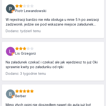
Piotr Lewandowski
W rejestracji bardzo nie miła obsługa u mnie 5 h po awizacji
zadzwonili. jedzie sie pod wskazane miejsce załadunek
bokiem na zewnątrz deszcz śnieg ich to nie obchodzi
Dodano: tydzień temu
później po papiery następny obrażony że musi przyjść do
pracy łysy z brodą nie polecam parking jest ale ciężko o
miejsce
Lis Grzegorz
Na załadunek czekać i czekać ale jak wjedziesz to już Oki
sprawnie kwity po załadunku od ręki
Dodano: 3 tygodnie temu
Berber
Mimo złych opini nie doszedłem nawet do auta już był