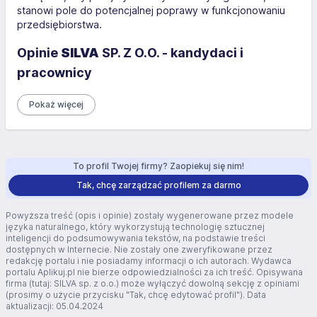
stanowi pole do potencjalnej poprawy w funkcjonowaniu
przedsiębiorstwa.
Opinie
SILVA
SP. Z O.O. - kandydaci i
pracownicy
Pokaż więcej
To profil Twojej firmy? Zaopiekuj się nim!
Tak, chcę zarządzać profilem za darmo
Powyższa treść (opis i opinie) zostały wygenerowane przez modele
języka naturalnego, który wykorzystują technologię sztucznej
inteligencji do podsumowywania tekstów, na podstawie treści
dostępnych w Internecie. Nie zostały one zweryfikowane przez
redakcję portalu i nie posiadamy informacji o ich autorach. Wydawca
portalu Aplikuj.pl nie bierze odpowiedzialności za ich treść. Opisywana
firma (tutaj: SILVA sp. z o.o.) może wyłączyć dowolną sekcję z opiniami
(prosimy o użycie przycisku "Tak, chcę edytować profil"). Data
aktualizacji: 05.04.2024