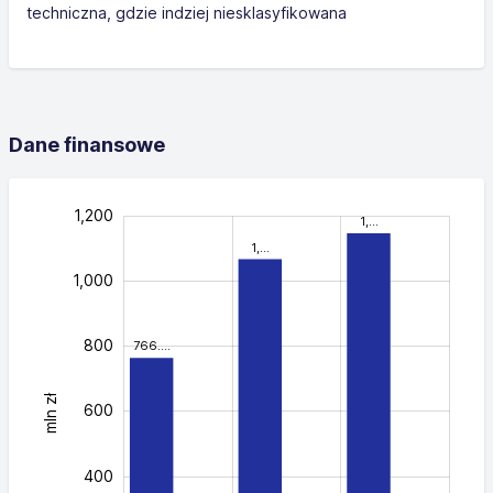
techniczna, gdzie indziej niesklasyfikowana
Dane finansowe
1,400
-400
-200
-100
500
700
900
300
100
1,200
1,…
1,…
1,000
800
766.…
mln zł
1,000
600
400