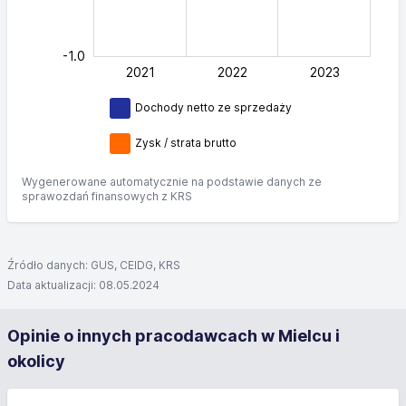
-1.0
2021
2022
L
2023
Dochody netto ze sprzedaży
Zysk / strata brutto
Wygenerowane automatycznie na podstawie danych ze
sprawozdań finansowych z KRS
Źródło danych: GUS, CEIDG, KRS
Data aktualizacji: 08.05.2024
Opinie o innych pracodawcach w Mielcu i
okolicy