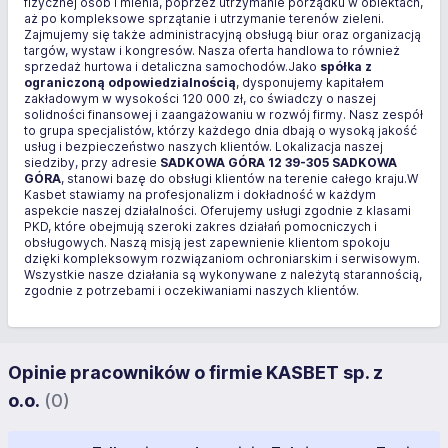
fizycznej osób i mienia, poprzez utrzymanie porządku w obiektach,
aż po kompleksowe sprzątanie i utrzymanie terenów zieleni.
Zajmujemy się także administracyjną obsługą biur oraz organizacją
targów, wystaw i kongresów. Nasza oferta handlowa to również
sprzedaż hurtowa i detaliczna samochodów.Jako
spółka z
ograniczoną odpowiedzialnością
, dysponujemy kapitałem
zakładowym w wysokości 120 000 zł, co świadczy o naszej
solidności finansowej i zaangażowaniu w rozwój firmy. Nasz zespół
to grupa specjalistów, którzy każdego dnia dbają o wysoką jakość
usług i bezpieczeństwo naszych klientów. Lokalizacja naszej
siedziby, przy adresie
SADKOWA GÓRA 12 39-305 SADKOWA
GÓRA
, stanowi bazę do obsługi klientów na terenie całego kraju.W
Kasbet stawiamy na profesjonalizm i dokładność w każdym
aspekcie naszej działalności. Oferujemy usługi zgodnie z klasami
PKD, które obejmują szeroki zakres działań pomocniczych i
obsługowych. Naszą misją jest zapewnienie klientom spokoju
dzięki kompleksowym rozwiązaniom ochroniarskim i serwisowym.
Wszystkie nasze działania są wykonywane z należytą starannością,
zgodnie z potrzebami i oczekiwaniami naszych klientów.
Opinie pracowników o firmie KASBET sp. z
o.o.
(0)