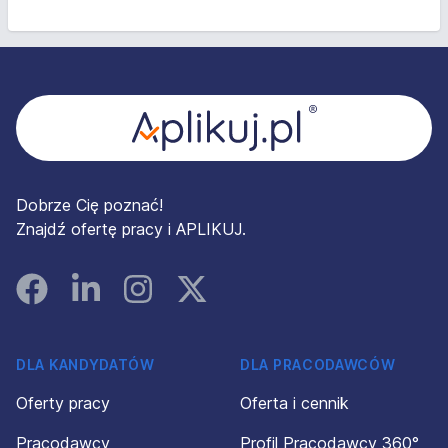
Stopka
Dobrze Cię poznać!
Znajdź ofertę pracy i APLIKUJ.
Facebook
Linked In
Instagram
Instagram
DLA KANDYDATÓW
DLA PRACODAWCÓW
Oferty pracy
Oferta i cennik
Pracodawcy
Profil Pracodawcy 360°