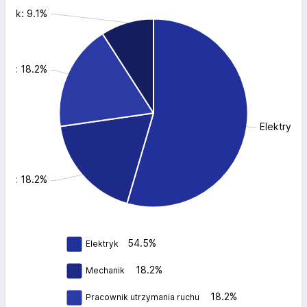
anik: 9.1%
chu: 18.2%
Elektryk:
nik: 18.2%
54.5%
Elektryk
18.2%
Mechanik
18.2%
Pracownik utrzymania ruchu