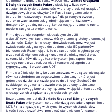
Od momentu debiutu na rynku w 2005 roku,
Zakład Urządzeń
Dźwignicowych Beata Pałac
z siedzibą w Rzeszowie
nieustannie dąży do doskonałości w branży produkcji urządzeń
dźwignicowych oraz chwytaków. Pasja i zaangażowanie w
tworzenie niezawodnych rozwiązań dla przemysłu owocują
szerokim wachlarzem usług, obejmującym montaż, serwis
dostępny 24 godziny na dobę, konserwację, utrzymanie ruchu,
modernizację oraz projektowanie.
Firma dysponuje zespołem składającym się z 28
wykwalifikowanych fachowców, którzy stanowią istotny element jej
działalności. Dzięki ich wiedzy i doświadczeniu możliwe jest
świadczenie usług na wysokim poziomie dla 152 partnerów
biznesowych. Rozumieją oni, że niezawodność i ciągłość pracy
urządzeń dźwignicowych są kluczowe dla efektywności oraz
sukcesu klientów, dlatego też priorytetem jest zapewnienie
stałego ruchu urządzeń, serwisu i konserwacji zgodnie z
rygorystycznymi przepisami UDT.
Firma wyróżnia się nie tylko zaawansowaną wiedzą techniczną, ale
również całodobowym pogotowiem technicznym, które jest
gotowe do działania o każdej porze dnia i nocy. Zdolność do
szybkiego reagowania na awarie oraz problemy techniczne
stanowi przewagę konkurencyjną, umożliwiając klientom spokój,
wiedząc, że ich urządzenia są w dobrych rękach.
Bezpieczeństwo jest dla
Zakładu Urządzeń Dźwignicowych
Beata Pałac
priorytetem, co potwierdzają posiadane uprawnienia
UDT. Firma angażuje się w utrzymanie wysokich standardów
jakości i bezpieczeństwa, ponieważ stanowią one fundament