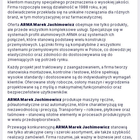
klientom maszyny specjalnego przeznaczenia o wysokiej jakości.
Firma rozpoczęła swoją działalność w 1988 roku, a jej
doświadczenie przekłada się na unikalne rozwiązania dla różnych
branż, w tym motoryzacyjnej oraz farmaceutycznej.
Oferta
ARMA Marek Jachimowicz
obejmuje nie tylko produkty,
ale przede wszystkim kompleksowe usługi. Specjalizuje się w
systemach profili aluminiowych ARMA oraz systemach ich
połączeń, które stanowią podstawę wielu konstrukcji
przemysłowych. Łączniki firmy są kompatybilne z wszystkimi
systemami przemysłowymi stosowanymi w Polsce, co dowodzi jej
elastyczności oraz zdolności do dostosowywania się do
zmieniających się potrzeb rynku.
Każdy projekt jest traktowany z zaangażowaniem, a firma tworzy
stanowiska montażowe, kontrolne i testowe, które spełniają
wysokie standardy i dostosowane są do indywidualnych wymagań
klientów. Oferowane stoły robocze, osłony maszyn i wygrodzenia
projektowane są z myślą o maksymalnej funkcjonalności oraz
bezpieczeństwie użytkowników.
ARMA Marek Jachimowicz
produkuje maszyny ręczne,
półautomatyczne oraz automatyczne, które charakteryzują się
niezawodnością i precyzją. Transportery – rolkowe, płytkowe oraz
taśmowe – stanowią istotne elementy w procesach produkcyjnych
w wielu przedsiębiorstwach.
Przewagę konkurencyjną
ARMA Marek Jachimowicz
stanowią
nie tylko atrakcyjne ceny i szeroki asortyment, ale także szybkość
realizacji zamówień. Firma rozumie, jak ważny w biznesie jest czas,