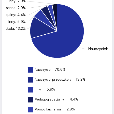
Inny: 2.9%
kuchenna: 2.9%
pecjalny: 4.4%
Inny: 5.9%
edszkola: 13.2%
Nauczyciel: 7
70.6%
Nauczyciel
13.2%
Nauczyciel przedszkola
5.9%
Inny
4.4%
Pedagog specjalny
2.9%
Pomoc kuchenna