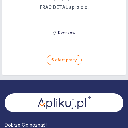
FRAC DETAL sp. z o.o.
Rzeszów
5
ofert pracy
Stopka
Dobrze Cię poznać!