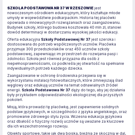
SZKOŁA PODSTAWOWA NR 37 W RZESZOWIE
jest
nowoczesnym ośrodkiem edukacyjnym, który kształtuje młode
umysły w województwie podkarpackim. Historia tej placówki
opowiada o innowacyjnych rozwiązaniach oraz zaangażowaniu.
Budynek szkoły, którego budowa kosztowała 40 mln zł, stanowi
dowód determinacji w dostarczaniu wysokiej jakości edukacji.
Oferta edukacyjna
Szkoły Podstawowej Nr 37
jest szeroka i
dostosowana do potrzeb współczesnych uczniów. Placówka
przyjmuje 300 przedszkolaków oraz 450 uczniów szkoły
podstawowej, zapewniając im przestrzeń do rozwijania pasji i
zdolności. Szkoła jest również przyjazna dla osób z
niepełnosprawnościami, co podkreśla jej otwartość na spełnianie
indywidualnych potrzeb każdego dziecka.
Zaangażowanie w ochronę środowiska przejawia się w
wykorzystaniu instalacji fotowoltaicznych, które zmniejszają ślad
węglowy oraz edukują uczniów na temat odnawialnych źródeł
energii.
Szkoła Podstawowa Nr 37
dąży do tego, aby jej działania
były przykładem odpowiedzialności ekologicznej dla przyszłych
pokoleń.
Misją, która prowadzi tę placówkę, jest zapewnienie solidnych
podstaw językowych, w szczególności z języka angielskiego, oraz
promowanie zdrowego stylu życia. Wczesna edukacja językowa
oraz dbałość o fizyczny rozwój uczniów są uważane za kluczowe
dla ich wszechstronnego rozwoju.
Obiekty sportowe, takie jak dwa boiska, bieżnia ze skocznią w dal,