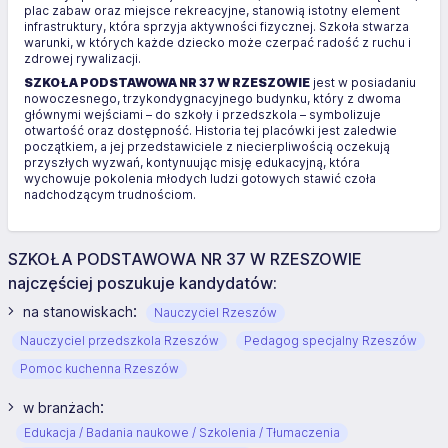
plac zabaw oraz miejsce rekreacyjne, stanowią istotny element
infrastruktury, która sprzyja aktywności fizycznej. Szkoła stwarza
warunki, w których każde dziecko może czerpać radość z ruchu i
zdrowej rywalizacji.
SZKOŁA PODSTAWOWA NR 37 W RZESZOWIE
jest w posiadaniu
nowoczesnego, trzykondygnacyjnego budynku, który z dwoma
głównymi wejściami – do szkoły i przedszkola – symbolizuje
otwartość oraz dostępność. Historia tej placówki jest zaledwie
początkiem, a jej przedstawiciele z niecierpliwością oczekują
przyszłych wyzwań, kontynuując misję edukacyjną, która
wychowuje pokolenia młodych ludzi gotowych stawić czoła
nadchodzącym trudnościom.
SZKOŁA PODSTAWOWA NR 37 W RZESZOWIE
najczęściej poszukuje kandydatów:
:
na stanowiskach
Nauczyciel Rzeszów
Nauczyciel przedszkola Rzeszów
Pedagog specjalny Rzeszów
Pomoc kuchenna Rzeszów
:
w branżach
Edukacja / Badania naukowe / Szkolenia / Tłumaczenia