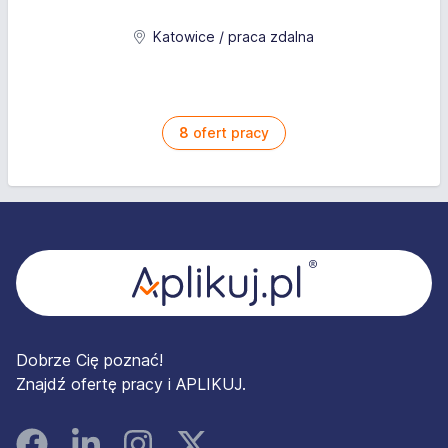
Katowice / praca zdalna
8
ofert pracy
Stopka
Dobrze Cię poznać!
Znajdź ofertę pracy i APLIKUJ.
Facebook
Linked In
Instagram
Instagram