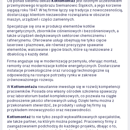
Od ponad siedmiu dekad
Kotłomontaż
jest istotnym uczestnikiem
przemysłowego krajobrazu Siemianowic Śląskich, a jego korzenie
sięgają roku 1947. W tej firmie łączy się tradycja z nowoczesnością,
dostarczając klientom niezawodne rozwiązania w obszarze
maszyn, urządzeń i części zamiennych.
Specjalizuje się ona w produkcji elementów kotłów
energetycznych, zbiorników ciśnieniowych i bezciśnieniowych, a
także urządzeń dedykowanych sektorowi chemicznemu i
rafineryjnemu. Oferowane usługi obejmują nie tylko cięcie
laserowe i plazmowe, ale również precyzyjne spawanie
elementów, walcowanie i gięcie blach, które są realizowane z
dbałością o każdy detal.
Firma angażuje się w modernizację przemysłu, oferując montaż,
remonty oraz modernizacje kotłów energetycznych. Dostarczane
instalacje proekologiczne oraz rurociągi technologiczne są
odpowiedzią na rosnące potrzeby rynku w zakresie
zrównoważonego rozwoju.
W
Kotłomontażu
nieustannie inwestuje się w rozwój kompetencji
pracowników. Posiada ona własny ośrodek szkolenia spawaczy
oraz laboratorium badań kompleksowych, co pozwala na ciągłe
podnoszenie jakości oferowanych usług. Dzięki temu można z
przekonaniem stwierdzić, że produkty i usługi tej firmy są
przykładem innowacyjności oraz niezawodności.
Kotłomontaż
to nie tylko zespół wykwalifikowanych specjalistów,
ale także partner, na którym można polegać. Pracownicy firmy z
zaangażowaniem podchodzą do każdego projektu, dbając o to,