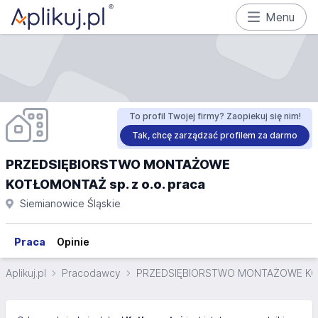
Menu
To profil Twojej firmy? Zaopiekuj się nim!
Tak, chcę zarządzać profilem za darmo
PRZEDSIĘBIORSTWO MONTAŻOWE
KOTŁOMONTAŻ sp. z o.o. praca
Siemianowice Śląskie
Praca
Opinie
Aplikuj.pl
Pracodawcy
PRZEDSIĘBIORSTWO MONTAŻOWE KOT