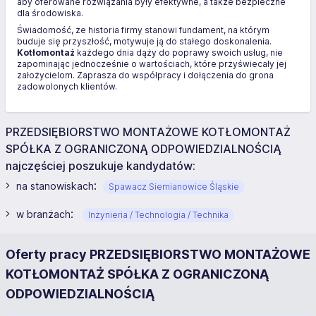
aby oferowane rozwiązania były efektywne, a także bezpieczne
dla środowiska.
Świadomość, że historia firmy stanowi fundament, na którym
buduje się przyszłość, motywuje ją do stałego doskonalenia.
Kotłomontaż
każdego dnia dąży do poprawy swoich usług, nie
zapominając jednocześnie o wartościach, które przyświecały jej
założycielom. Zaprasza do współpracy i dołączenia do grona
zadowolonych klientów.
PRZEDSIĘBIORSTWO MONTAŻOWE KOTŁOMONTAŻ
SPÓŁKA Z OGRANICZONĄ ODPOWIEDZIALNOŚCIĄ
najczęściej poszukuje kandydatów:
:
na stanowiskach
Spawacz Siemianowice Śląskie
:
w branżach
Inżynieria / Technologia / Technika
Oferty pracy PRZEDSIĘBIORSTWO MONTAŻOWE
KOTŁOMONTAŻ SPÓŁKA Z OGRANICZONĄ
ODPOWIEDZIALNOŚCIĄ