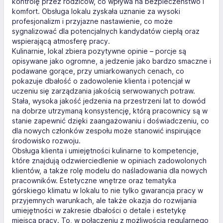
kontrolę przez rodziców, co wpływa na bezpieczeństwo i
komfort. Obsługa lokalu zyskała uznanie za wysoki
profesjonalizm i przyjazne nastawienie, co może
sygnalizować dla potencjalnych kandydatów ciepłą oraz
wspierającą atmosferę pracy.
Kulinarnie, lokal zbiera pozytywne opinie – porcje są
opisywane jako ogromne, a jedzenie jako bardzo smaczne i
podawane gorące, przy umiarkowanych cenach, co
pokazuje dbałość o zadowolenie klienta i potencjał w
uczeniu się zarządzania jakością serwowanych potraw.
Stała, wysoka jakość jedzenia na przestrzeni lat to dowód
na dobrze utrzymaną konsystencję, którą pracownicy są w
stanie zapewnić dzięki zaangażowaniu i doświadczeniu, co
dla nowych członków zespołu może stanowić inspirujące
środowisko rozwoju.
Obsługa klienta i umiejętności kulinarne to kompetencje,
które znajdują odzwierciedlenie w opiniach zadowolonych
klientów, a także rolę modelu do naśladowania dla nowych
pracowników. Estetyczne wnętrze oraz tematyka
górskiego klimatu w lokalu to nie tylko gwarancja pracy w
przyjemnych warunkach, ale także okazja do rozwijania
umiejętności w zakresie dbałości o detale i estetykę
miejsca pracy. To, w połączeniu z możliwością regularnego