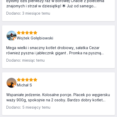
keln...
Byliśmy dziś pierwszy raz w Borowej Chacie z polecenia
znajomych i strzał w dziesiątkę! 🌟 Już od samego
początku zachwycił nas klimat – zarówno z zewnątrz, jak i
Dodano: 3 miesiące temu
w środku restauracja prezentuje się przepięknie i bardzo
przytulnie. Na obsługę musieliśmy chwilę poczekać, choć
były tylko dwa zajęte stoliki, ale absolutnie nie wpłynęło to
na nasze wrażenia, bo wszystko wynagrodziła kuchnia. A ta
jest naprawdę na najwyższym poziomie – smak po prostu
Wojtek Gołębiowski
nie do opisania. Każdy kęs to czysta przyjemność!...
Mega wielki i smaczny kotlet drobiowy, sałatka Cezar
również pyszna i jabłecznik gigant . Promka na pyszną
pizze , fi 32 cm druga za pół ceny a trzecia za 10 zeta .
Dodano: miesiąc temu
Super obsługa i ceny rewelka . Polecam .
Michał S
Wspaniałe jedzenie. Kolosalne porcje. Placek po węgiersku
waży 900g, spokojnie na 2 osoby. Bardzo dobry kotlet
zapieczony z serem. Gigantyczny schabowy który nie
Dodano: 5 miesięcy temu
miescił się na talerzu. Wszystko smaczne i świeże, tanie,
niestety czas oczekiwania był długi. Ogromny plac zabaw