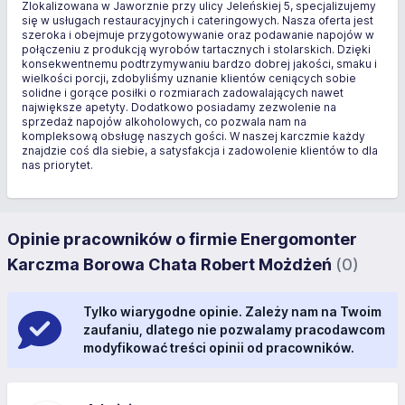
Zlokalizowana w Jaworznie przy ulicy Jeleńskiej 5, specjalizujemy
się w usługach restauracyjnych i cateringowych. Nasza oferta jest
szeroka i obejmuje przygotowywanie oraz podawanie napojów w
połączeniu z produkcją wyrobów tartacznych i stolarskich. Dzięki
konsekwentnemu podtrzymywaniu bardzo dobrej jakości, smaku i
wielkości porcji, zdobyliśmy uznanie klientów ceniących sobie
solidne i gorące posiłki o rozmiarach zadowalających nawet
największe apetyty. Dodatkowo posiadamy zezwolenie na
sprzedaż napojów alkoholowych, co pozwala nam na
kompleksową obsługę naszych gości. W naszej karczmie każdy
znajdzie coś dla siebie, a satysfakcja i zadowolenie klientów to dla
nas priorytet.
Opinie pracowników o firmie Energomonter
Karczma Borowa Chata Robert Możdżeń
(0)
Tylko wiarygodne opinie. Zależy nam na Twoim
zaufaniu, dlatego nie pozwalamy pracodawcom
modyfikować treści opinii od pracowników.