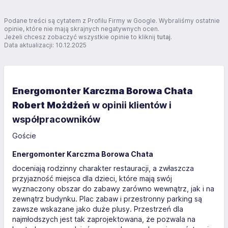
dla dzieci jest wielkim plusem dla najmłodszych.
Podane treści są cytatem z Profilu Firmy w Google. Wybraliśmy ostatnie
opinie, które nie mają skrajnych negatywnych ocen.
Jeżeli chcesz zobaczyć wszystkie opinie to kliknij
tutaj
.
Data aktualizacji: 10.12.2025
Energomonter Karczma Borowa Chata
Robert Możdżeń
w opinii klientów i
współpracowników
Goście
Energomonter Karczma Borowa Chata
doceniają rodzinny charakter restauracji, a zwłaszcza
przyjazność miejsca dla dzieci, które mają swój
wyznaczony obszar do zabawy zarówno wewnątrz, jak i na
zewnątrz budynku. Plac zabaw i przestronny parking są
zawsze wskazane jako duże plusy. Przestrzeń dla
najmłodszych jest tak zaprojektowana, że pozwala na