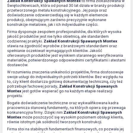
Zakład Konstrukcji Spawanych Montex
to firma zlokalizowana w
Świętochłowicach, która od ponad 30 lat działa w branży produkcji
przetworzonego metalu konstrukcyjnego. Jej pasja oraz
doświadczenie odzwierciedlają się w każdym elemencie
produkcji, obejmującym zarówno precyzyjnie wykonane
konstrukcje metalowe, jak i ich indywidualne części.
Firma dysponuje zespołem profesjonalistów, dla których wysoka
jakość produktów jest nie tylko obietnicą, ale standardem
codziennej praktyki.
Zakład Konstrukcji Spawanych Montex
stawia na zgodność wyrobów z branżowymi standardami oraz
spełnianie oczekiwań wymagających klientów. Jakość
oferowanych produktów jest wynikiem starannego weryfikowania
materiałów, potwierdzonego odpowiednimi certyfikatami i atestami
dostawców.
W rozumieniu znaczenia unikalności projektów, firma dostosowuje
swoje usługi do indywidualnych potrzeb klientów. Bez względu na
to, czy klient dostarcza gotową dokumentację techniczną, czy też
potrzebuje fachowej porady,
Zakład Konstrukcji Spawanych
Montex
jest gotów wspierać go na każdym etapie realizacji
projektu.
Bogate doświadczenie techniczne oraz wykwalifikowana kadra
pracownicza stanowią fundamenty, na których opiera się przewaga
konkurencyjna firmy. Dzięki nim
Zakład Konstrukcji Spawanych
Montex
może poszczycić się wysokim poziomem obsługi klienta,
równie istotnym jak solidność tworzonych konstrukcji.
Firma stoi na stabilnych fundamentach finansowych, co pozwala jej