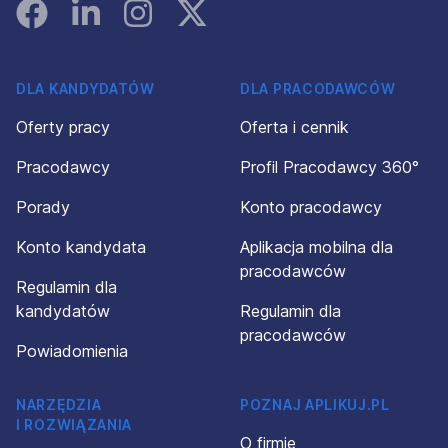
Facebook
Linked In
Instagram
Instagram
DLA KANDYDATÓW
DLA PRACODAWCÓW
Oferty pracy
Oferta i cennik
Pracodawcy
Profil Pracodawcy 360°
Porady
Konto pracodawcy
Konto kandydata
Aplikacja mobilna dla
pracodawców
Regulamin dla
kandydatów
Regulamin dla
pracodawców
Powiadomienia
NARZĘDZIA
POZNAJ APLIKUJ.PL
I ROZWIĄZANIA
O firmie