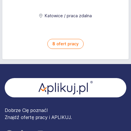
Katowice / praca zdalna
8
ofert pracy
Stopka
Dobrze Cię poznać!
Znajdź ofertę pracy i APLIKUJ.