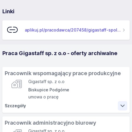
Linki
aplikuj.pl/pracodawca/207458/gigastaff-spolka-z-ograniczona-odpowiedzialnoscia
Praca Gigastaff sp. z o.o - oferty archiwalne
Pracownik wspomagający prace produkcyjne
Gigastaff sp. z o.o
Biskupice Podgórne
umowa o pracę
Szczegóły
Zakres obowiązków
Pracownik administracyjno biurowy
Gigastaff sp. z o.o