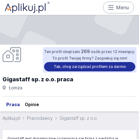
Menu
269
Ten profil obejrzało
osób przez 12 miesięcy.
To profil Twojej firmy? Zaopiekuj się nim!
Tak, chcę zarządzać profilem za darmo
Gigastaff sp. z o.o. praca
Łomża
Praca
Opinie
Aplikuj.pl
Pracodawcy
Gigastaff sp. z o.o.
Gigastaff jest dynamicznie rozwijającą się firmą z siedzibą w