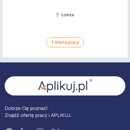
Łomża
1
oferta pracy
Stopka
Dobrze Cię poznać!
Znajdź ofertę pracy i APLIKUJ.