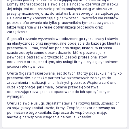
Łomży, która rozpoczęła swoją działalność w czerwcu 2018 roku.
Jej misją jest dostarczanie profesjonalnych usług w obszarze
pracy tymczasowej oraz doradztwa biznesowego i zarządczego.
Działania firmy koncentrują się na tworzeniu wartości dla klientów
poprzez oferowanie nie tylko pracowników tymczasowych, ale
także wsparcia w zakresie optymalizacji procesów oraz
zarządzania.
Gigastaff rozumie wyzwania współczesnego rynku pracy i stawia
na elastyczność oraz indywidualne podejście do każdego klienta i
pracownika. Firma, choć nie posiada długiej historii, w krótkim
czasie zdobyła cenne doświadczenie, które pozwala jej z
pewnością patrzeć w przyszłość. Zespół profesjonalistów
codziennie pracuje nad tym, aby usługi firmy stały się synonimem
jakości i efektywności.
Oferta Gigastaff skierowana jest do tych, którzy poszukują nie tylko
pracowników, ale także partnerów biznesowych zdolnych do
zrozumienia i realizacji ich unikalnych potrzeb. Wspiera zarówno
duże korporacje, jak i małe, lokalne przedsiębiorstwa,
dostarczając rozwiązania dopasowane do ich specyficznych
wymagań.
Oferując swoje usługi, Gigastaff stawia na rozwój ludzi, uznając ich
za największy kapitał każdej firmy. Zespół jest zorientowany na
pomnażanie tego kapitału. Zaprasza do współpracy, mając
nadzieję na wspólne osiąganie celów i sukcesów.