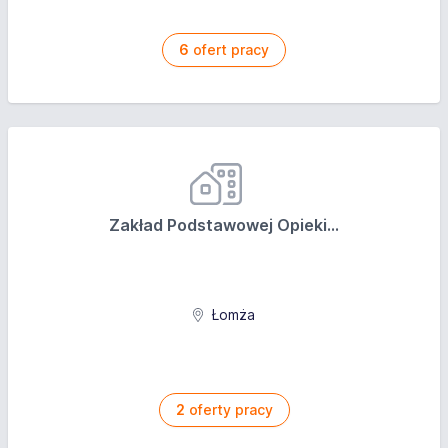
program PwerPoint, Excel, Word, Outlook)
Inne wymagania: Wykształcenie średnie
6
ofert pracy
ogólnokształcące bardzo dobra obsługa MS Office
znajomość języka angielskiego w stopniu
komunikatywnym-mile widziana znajomosć języka
filipińskiego na poziomie B1 w mowie i piśmie -
warunek konieczny
Oferujemy
Zakład Podstawowej Opieki...
Wynagrodzenie brutto: od 22,8 do 22,8 PLN
Łomża
2
oferty pracy