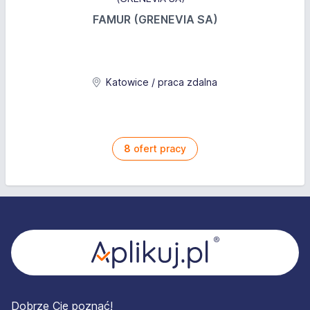
FAMUR (GRENEVIA SA)
Katowice / praca zdalna
8
ofert pracy
Stopka
Dobrze Cię poznać!