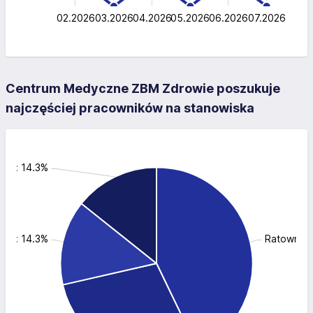
0
02.2026
03.2026
04.2026
L
05.2026
06.2026
07.2026
Centrum Medyczne ZBM Zdrowie poszukuje
najczęściej pracowników na stanowiska
owy: 14.3%
nik: 14.3%
Ratownik: