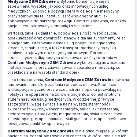
Medyczne ZBM Zdrowie
w Bytomiu koncentruje się na
zapewnieniu wysokiej jakości oraz innowacyjnych usług
medycznych. Zdobycie pozycji lidera w dziedzinie medycyny
pracy stanowi dla tej instytucji zarówno obecny atut, jak i
zobowiązanie do dalszego rozwoju. Centrum zapewnia, że każdy
pacjent jest traktowany z empatią i szacunkiem.
Wartości, takie jak zaufanie, odpowiedzialność, współczucie,
opiekuńczość oraz otwartość, stanowią dla niej fundamenty relacji
z pacjentami. Oferowana gama usług obejmuje diagnostykę,
leczenie, rehabilitację, a także transport medyczny na rynku
lokalnym, krajowym oraz międzynarodowym. Poradnie
specjalistyczne, diagnostyka obrazowa oraz fizykoterapia w
Centrum Medycznym ZBM Zdrowie
wykorzystują nowoczesne
metody leczenia oraz zaawansowaną aparaturę medyczną, co
przekłada się na wysoki standard opieki.
Jako firma rodzinna,
Centrum Medyczne ZBM Zdrowie
stawia na
budowanie atmosfery zaufania i bezpieczeństwa. Podejście
wielospecjalistyczne oraz wszechstronna opieka pozwalają na
holistyczne spojrzenie na zdrowie pacjentów, co jest istotnym
atutem na rynku usług medycznych. W codziennej praktyce
szczególną uwagę zwraca się na najwyższą staranność i
skuteczność wykonywanych zabiegów, takich jak fizjoterapia,
elektroterapia, ultradźwięki, magnetoterapia, światłolecznictwo,
kinesiotaping, terapia manualna Mulligana oraz terapia mięśniowo-
powięziowa punktów spustowych.
Centrum Medyczne ZBM Zdrowie
to nie tylko miejsce, w którym
pacjenci są leczeni, ale również przestrzeń, w której dba się o ich