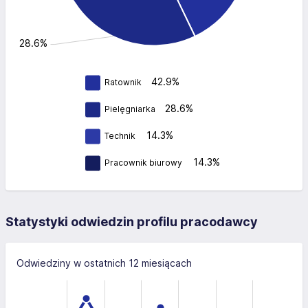
rka: 28.6%
42.9%
Ratownik
28.6%
Pielęgniarka
14.3%
Technik
14.3%
Pracownik biurowy
Statystyki odwiedzin profilu pracodawcy
Odwiedziny w ostatnich 12 miesiącach
-200
-100
300
-50
200
200
100