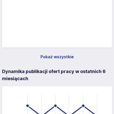
Pokaż wszystkie
Dynamika publikacji ofert pracy w ostatnich 6
miesiącach
-0.5
-2
-1
3
2
0.5
1