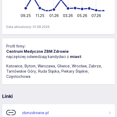
0
09.25
11.25
01.26
03.26
L
05.26
07.26
Data aktualizacji: 01.08.2026
Profil firmy:
Centrum Medyczne ZBM Zdrowie
najczęściej odwiedzają kandydaci z
miast
:
Katowice
Bytom
Warszawa
Gliwice
Wrocław
Zabrze
Tarnówskie Góry
Ruda Śląska
Piekary Śląskie
Częstochowa
Linki
zbmzdrowie.pl