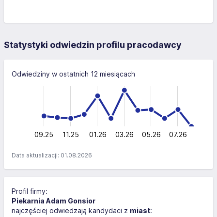
Statystyki odwiedzin profilu pracodawcy
Odwiedziny w ostatnich 12 miesiącach
-100
100
-40
-50
-20
50
40
0
09.25
11.25
01.26
03.26
L
05.26
07.26
Data aktualizacji: 01.08.2026
Profil firmy:
Piekarnia Adam Gonsior
najczęściej odwiedzają kandydaci z
miast
: