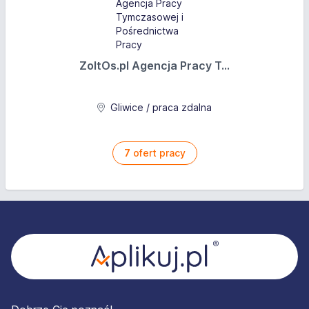
ZoltOs.pl Agencja Pracy T...
Gliwice / praca zdalna
7
ofert pracy
Stopka