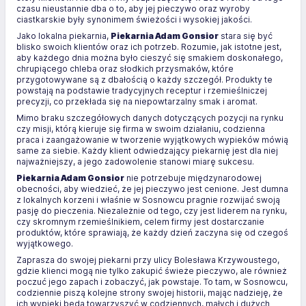
czasu nieustannie dba o to, aby jej pieczywo oraz wyroby
ciastkarskie były synonimem świeżości i wysokiej jakości.
Jako lokalna piekarnia,
Piekarnia Adam Gonsior
stara się być
blisko swoich klientów oraz ich potrzeb. Rozumie, jak istotne jest,
aby każdego dnia można było cieszyć się smakiem doskonałego,
chrupiącego chleba oraz słodkich przysmaków, które
przygotowywane są z dbałością o każdy szczegół. Produkty te
powstają na podstawie tradycyjnych receptur i rzemieślniczej
precyzji, co przekłada się na niepowtarzalny smak i aromat.
Mimo braku szczegółowych danych dotyczących pozycji na rynku
czy misji, którą kieruje się firma w swoim działaniu, codzienna
praca i zaangażowanie w tworzenie wyjątkowych wypieków mówią
same za siebie. Każdy klient odwiedzający piekarnię jest dla niej
najważniejszy, a jego zadowolenie stanowi miarę sukcesu.
Piekarnia Adam Gonsior
nie potrzebuje międzynarodowej
obecności, aby wiedzieć, że jej pieczywo jest cenione. Jest dumna
z lokalnych korzeni i właśnie w Sosnowcu pragnie rozwijać swoją
pasję do pieczenia. Niezależnie od tego, czy jest liderem na rynku,
czy skromnym rzemieślnikiem, celem firmy jest dostarczanie
produktów, które sprawiają, że każdy dzień zaczyna się od czegoś
wyjątkowego.
Zaprasza do swojej piekarni przy ulicy Bolesława Krzywoustego,
gdzie klienci mogą nie tylko zakupić świeże pieczywo, ale również
poczuć jego zapach i zobaczyć, jak powstaje. To tam, w Sosnowcu,
codziennie piszą kolejne strony swojej historii, mając nadzieję, że
ich wypieki będą towarzyszyć w codziennych, małych i dużych