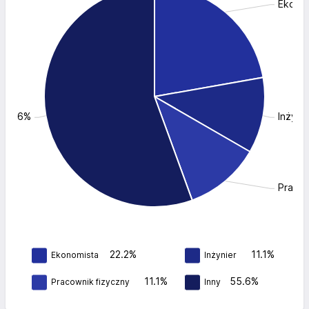
Ekonom
: 55.6%
Inżynie
Pracow
22.2%
11.1%
Ekonomista
Inżynier
11.1%
55.6%
Pracownik fizyczny
Inny