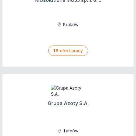
MGsolutions MGJJ sp. z o....
Kraków
18
ofert pracy
Grupa Azoty S.A.
Tarnów