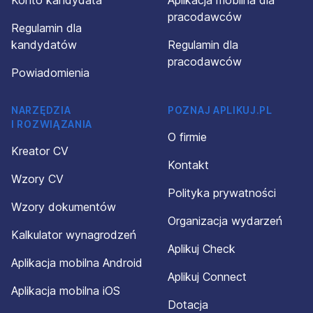
Konto kandydata
Aplikacja mobilna dla
pracodawców
Regulamin dla
kandydatów
Regulamin dla
pracodawców
Powiadomienia
NARZĘDZIA
POZNAJ APLIKUJ.PL
I ROZWIĄZANIA
O firmie
Kreator CV
Kontakt
Wzory CV
Polityka prywatności
Wzory dokumentów
Organizacja wydarzeń
Kalkulator wynagrodzeń
Aplikuj Check
Aplikacja mobilna Android
Aplikuj Connect
Aplikacja mobilna iOS
Dotacja