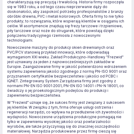
charakteryzują się precyzją i trwałością. Historia firmy rozpoczęła
się w 1983 roku, a od tego czasu nieprzerwanie dąży do
doskonałości, aby zaspokoić potrzeby profesjonalistów z branży
obróbki drewna, PVC i metali kolorowych. Oferta firmy to nie tylko
produkty; to rozwiązania, które wspierają klientów w osiąganiu ich
celów. W asortymencie znajdują się frezy tarczowe i trzpieniowe,
piły tarczowe oraz noże do strugarek, które powstają dzięki
połączeniu tradycyjnego rzemiosła z nowoczesnymi
technologiami.
Nowoczesne maszyny do produkcji okien drewnianych oraz
PVC/PCV stanowią przykład innowacji, które odpowiadają
wymaganiom XXI wieku. Zakład Produkcyjno-Handlowy "Frezwid"
jest uznawany za jeden z najnowocześniejszych zakładów w
Europie. Zaangażowanie firmy w jakość potwierdzono wdrożeniem
systemu zapewnienia jakości zgodnego z normą PN-ISO 9001 oraz
przyznaniem certyfikatów bezpieczeństwa i jakości od PCBC i
IQNET. Zintegrowany System Zarządzania firmy jest zgodny z
normami PN-EN ISO 9001:2001, PN-EN ISO 14001 i PN-N 18001, co
świadczy o jej proekologicznym podejściu do produkcji i
zapewnieniu bezpieczeństwa.
W "Frezwid" uznaje się, że sukces firmy jest związany z sukcesem
jej klientów. W związku z tym, firma oferuje usługi ostrzenia i
regeneracji narzędzi, co wpływa na przedłużenie ich żywotności i
wydajności. Nowoczesne urządzenia produkcyjne pomagają nie
tylko w zapewnieniu wysokiej jakości oraz powtarzalności
wyrobów, ale także przyczyniają się do znacznej oszczędności
materiałowej. Narzędzia produkowane przez firmę cieszą się