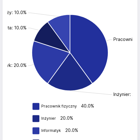
zedaży: 10.0%
mista: 10.0%
Pracownik f
rmatyk: 20.0%
Inżynier: 20
40.0%
Pracownik fizyczny
20.0%
Inżynier
20.0%
Informatyk