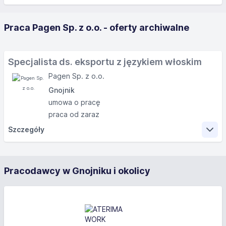
Praca Pagen Sp. z o.o. - oferty archiwalne
Specjalista ds. eksportu z językiem włoskim
Pagen Sp. z o.o.
Gnojnik
umowa o pracę
praca od zaraz
Szczegóły
Zakres obowiązków
Pracodawcy w Gnojniku i okolicy
Pracując z nami będziesz odpowiedzialny za:
Budowanie i utrzymywanie długoterminowych relacji
biznesowych z klientami zagranicznymi, obsługa
posprzedażowa.