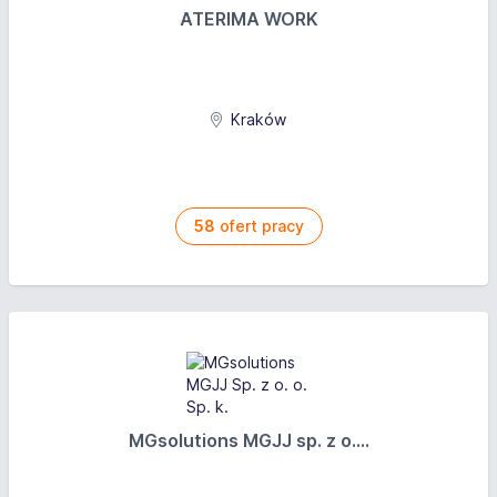
Kompleksowa obsługa procesu realizacji ofert i
ATERIMA WORK
zamówień.
Realizacja założonych planów sprzedażowych.
Współpraca z innymi działami firmy.
Prowadzenie dokumentacji handlowej.
Kraków
Przygotowywanie raportów i analiz.
Wymagania
58
ofert pracy
Nasze oczekiwania:
Bardzo dobra znajomość języka włoskiego
(wymagany poziom co najmniej B2).
Umiejętność pracy w zespole.
Silna orientacja na realizację wyznaczonych celów.
Umiejętność ustalania priorytetów oraz dążenie do
realizacji celów.
Doświadczenie w zakresie obsługi klientów.
MGsolutions MGJJ sp. z o....
Umiejętność dobrej organizacji pracy.
Odporność na stres.