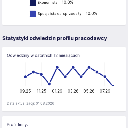
10.0%
Ekonomista
10.0%
Specjalista ds. sprzedaży
Statystyki odwiedzin profilu pracodawcy
Odwiedziny w ostatnich 12 miesiącach
-10
15
-5
10
10
5
0
09.25
11.25
01.26
03.26
L
05.26
07.26
Data aktualizacji: 01.08.2026
Profil firmy: