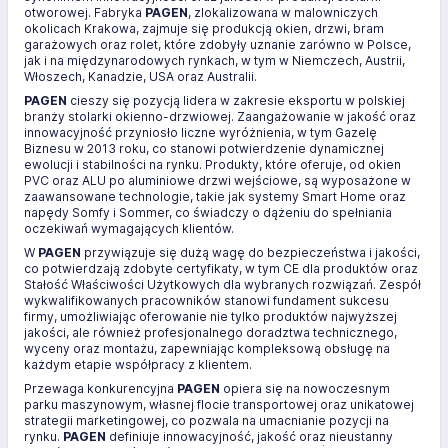
otworowej. Fabryka
PAGEN
, zlokalizowana w malowniczych
okolicach Krakowa, zajmuje się produkcją okien, drzwi, bram
garażowych oraz rolet, które zdobyły uznanie zarówno w Polsce,
jak i na międzynarodowych rynkach, w tym w Niemczech, Austrii,
Włoszech, Kanadzie, USA oraz Australii.
PAGEN
cieszy się pozycją lidera w zakresie eksportu w polskiej
branży stolarki okienno-drzwiowej. Zaangażowanie w jakość oraz
innowacyjność przyniosło liczne wyróżnienia, w tym Gazelę
Biznesu w 2013 roku, co stanowi potwierdzenie dynamicznej
ewolucji i stabilności na rynku. Produkty, które oferuje, od okien
PVC oraz ALU po aluminiowe drzwi wejściowe, są wyposażone w
zaawansowane technologie, takie jak systemy Smart Home oraz
napędy Somfy i Sommer, co świadczy o dążeniu do spełniania
oczekiwań wymagających klientów.
W
PAGEN
przywiązuje się dużą wagę do bezpieczeństwa i jakości,
co potwierdzają zdobyte certyfikaty, w tym CE dla produktów oraz
Stałość Właściwości Użytkowych dla wybranych rozwiązań. Zespół
wykwalifikowanych pracowników stanowi fundament sukcesu
firmy, umożliwiając oferowanie nie tylko produktów najwyższej
jakości, ale również profesjonalnego doradztwa technicznego,
wyceny oraz montażu, zapewniając kompleksową obsługę na
każdym etapie współpracy z klientem.
Przewaga konkurencyjna
PAGEN
opiera się na nowoczesnym
parku maszynowym, własnej flocie transportowej oraz unikatowej
strategii marketingowej, co pozwala na umacnianie pozycji na
rynku.
PAGEN
definiuje innowacyjność, jakość oraz nieustanny