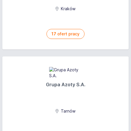
Wiedza w zakresie stolarki otworowej nie
Kraków
wymagana natomiast byłby to dodatkowy atut w
procesie rekrutacji.
Oferujemy
17
ofert pracy
Pracę w dynamicznie rozwijającej się firmie o
ugruntowanej pozycji na rynku.
Stabilne, długoterminowe zatrudnienie na umowę o
pracę.
Ciekawą i pełną wyzwań pracę.
Grupa Azoty S.A.
Szkolenia produktowe.
Przyjazną atmosferę pracy w zgranym zespole.
Udział w imprezach integracyjnych oraz wspólnych
inicjatywach.
Tarnów
Możliwość skorzystania z ubezpieczenia
grupowego na atrakcyjnych warunkach.