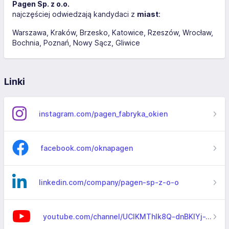
Pagen Sp. z o.o.
najczęściej odwiedzają kandydaci z
miast
:
Warszawa
Kraków
Brzesko
Katowice
Rzeszów
Wrocław
Bochnia
Poznań
Nowy Sącz
Gliwice
Linki
instagram.com/pagen_fabryka_okien
facebook.com/oknapagen
linkedin.com/company/pagen-sp-z-o-o
youtube.com/channel/UClKMThlk8Q-dnBKlYj-YG4w