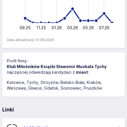
10
5
0
09.25
11.25
01.26
03.26
L
05.26
07.26
Data aktualizacji: 01.08.2026
Profil firmy:
Klub Miłośników Książki Sławomir Muskała Tychy
najczęściej odwiedzają kandydaci z
miast
:
Katowice
Tychy
Strzyżów
Bielsko-Biała
Kraków
Warszawa
Gliwice
Gdańsk
Sosnowiec
Pruszków
Linki