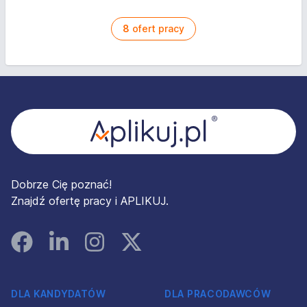
8
ofert pracy
Stopka
Dobrze Cię poznać!
Znajdź ofertę pracy i APLIKUJ.
Facebook
Linked In
Instagram
Instagram
DLA KANDYDATÓW
DLA PRACODAWCÓW