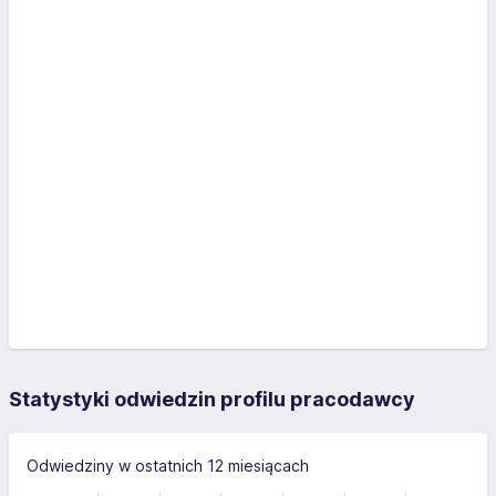
Statystyki odwiedzin profilu pracodawcy
Odwiedziny w ostatnich 12 miesiącach
-10
15
-4
-5
-2
10