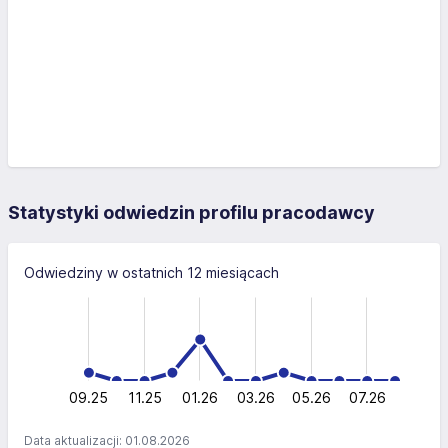
Statystyki odwiedzin profilu pracodawcy
Odwiedziny w ostatnich 12 miesiącach
-10
15
-4
-5
10
10
5
0
09.25
11.25
01.26
03.26
L
05.26
07.26
Data aktualizacji: 01.08.2026