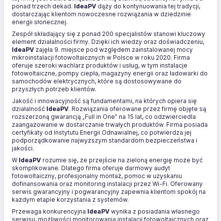
ponad trzech dekad.
IdeaPV
dąży do kontynuowania tej tradycji,
dostarczając klientom nowoczesne rozwiązania w dziedzinie
energii słonecznej.
Zespół składający się z ponad 200 specjalistów stanowi kluczowy
element działalności firmy. Dzięki ich wiedzy oraz doświadczeniu,
IdeaPV
zajęła 9. miejsce pod względem zainstalowanej mocy
mikroinstalacji fotowoltaicznych w Polsce w roku 2020. Firma
oferuje szeroki wachlarz produktów i usług, w tym instalacje
fotowoltaiczne, pompy ciepła, magazyny energii oraz ładowarki do
samochodów elektrycznych, które są dostosowywane do
przyszłych potrzeb klientów.
Jakość i innowacyjność są fundamentami, na których opiera się
działalność
IdeaPV
. Rozwiązania oferowane przez firmę objęte są
rozszerzoną gwarancją „Full in One” na 15 lat, co odzwierciedla
zaangażowanie w dostarczanie trwałych produktów. Firma posiada
certyfikaty od Instytutu Energii Odnawialnej, co potwierdza jej
podporządkowanie najwyższym standardom bezpieczeństwa i
jakości.
W
IdeaPV
rozumie się, że przejście na zieloną energię może być
skomplikowane. Dlatego firma oferuje darmowy audyt
fotowoltaiczny, profesjonalny montaż, pomoc w uzyskaniu
dofinansowania oraz monitoring instalacji przez Wi-Fi. Oferowany
serwis gwarancyjny i pogwarancyjny zapewnia klientom spokój na
każdym etapie korzystania z systemów.
Przewaga konkurencyjna
IdeaPV
wynika z posiadania własnego
serwisu, możliwości monitorowania instalacji fotowoltaicznych oraz