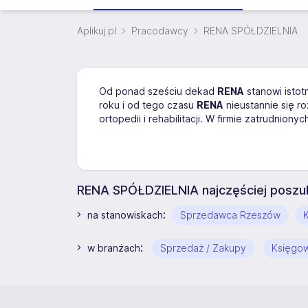
Aplikuj.pl
Pracodawcy
RENA SPÓŁDZIELNIA
Od ponad sześciu dekad
RENA
stanowi istot
roku i od tego czasu
RENA
nieustannie się r
ortopedii i rehabilitacji. W firmie zatrudnio
RENA SPÓŁDZIELNIA najczęściej poszu
:
na stanowiskach
Sprzedawca Rzeszów
:
w branżach
Sprzedaż / Zakupy
Księgo