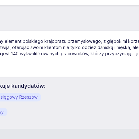
ny element polskiego krajobrazu przemysłowego, z głębokimi korze
ozwija, oferując swoim klientom nie tylko odzież damską i męską, a
nych jest 140 wykwalifikowanych pracowników, którzy przyczyniają s
kuje kandydatów:
Księgowy Rzeszów
wy