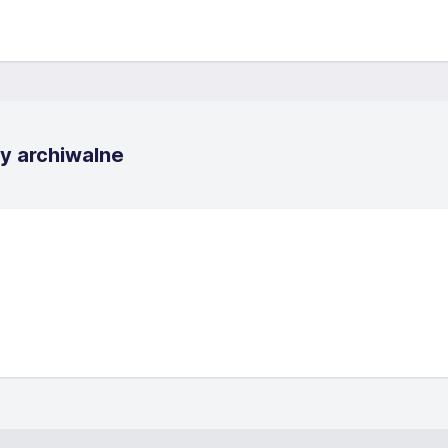
y archiwalne
zków
skich