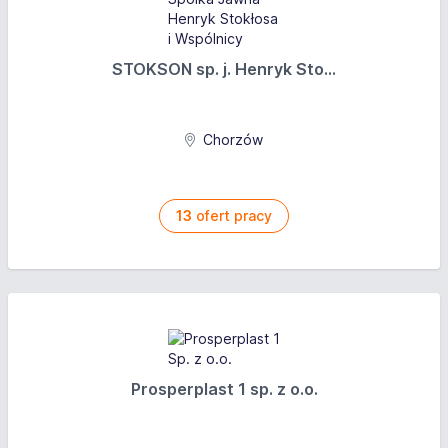
Mile widziane doświadczenie w pracy na w/w
stanowisku, szczególnie branży hotelowej lub
STOKSON sp. j. Henryk Sto...
pokrewnej
Mile widziane uprawnienia SEP do 1KV lub inne
Umiejętności organizacyjne, planowania i
Chorzów
wyznaczania celów oraz budowania i motywowania
Zespołu, kreatywność i chęci do pracy
Wysoka kultura osobista
Rozumienie specyfiki działalności obiektu
13
ofert pracy
hotelowego,
Umiejętność koordynacji pracy pod presją czasu i
zadań
Dyspozycyjność
Oferujemy
Prosperplast 1 sp. z o.o.
Stabilne zatrudnienie w renomowanym hotelu 4★
(umowa o pracę lub kontrakt B2B),