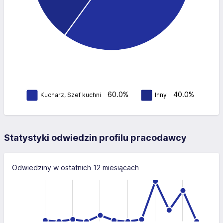
60.0%
40.0%
Kucharz, Szef kuchni
Inny
Statystyki odwiedzin profilu pracodawcy
Odwiedziny w ostatnich 12 miesiącach
-40
-20
-10
60
10
40
40
20
0