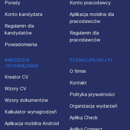
Porady
Konto pracodawcy
Konto kandydata
Aplikacja mobilna dla
pracodawców
Regulamin dla
kandydatów
Regulamin dla
pracodawców
Powiadomienia
NARZĘDZIA
POZNAJ APLIKUJ.PL
I ROZWIĄZANIA
O firmie
Kreator CV
Kontakt
Wzory CV
Polityka prywatności
Wzory dokumentów
Organizacja wydarzeń
Kalkulator wynagrodzeń
Aplikuj Check
Aplikacja mobilna Android
Aplikuj Connect