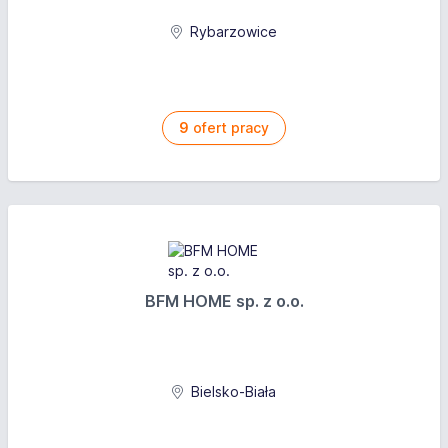
Atrakcyjne wynagrodzenie wraz z systemem
premiowym,
Rybarzowice
Możliwość realnego wpływu na rozwój działu
Pracę w profesjonalnym i wspierającym zespole,
Pakiet benefitów (m.in. zniżki na usługi hotelowe,
9
ofert pracy
dostęp do strefy SPA, szkolenia branżowe),
Możliwości rozwoju zawodowego w strukturach
firmy.
BFM HOME sp. z o.o.
Bielsko-Biała