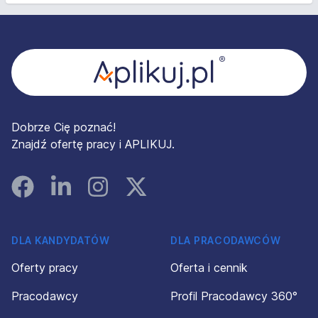
Stopka
Dobrze Cię poznać!
Znajdź ofertę pracy i APLIKUJ.
Facebook
Linked In
Instagram
Instagram
DLA KANDYDATÓW
DLA PRACODAWCÓW
Oferty pracy
Oferta i cennik
Pracodawcy
Profil Pracodawcy 360°