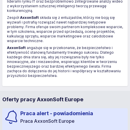
liderami rynku IT oraz bezproblemowo zintegrowane analizy wideo
z wykorzystaniem sztucznej inteligencji tworzą przewagę
konkurencyjną.
Zespół
AxxonSoft
składa się z entuzjastów, którzy nie boją się
wyzwań i potrafią rozwiązać nawet najbardziej nietypowe
problemy. Firma oferuje swoim partnerom kompleksowe wsparcie,
w tym szkolenia, wsparcie przed sprzedażą, ocenę projektów,
kalkulację sprzętu, wsparcie marketingowe oraz całodobowe
wsparcie techniczne.
AxxonSoft
angażuje się w przekonanie, że bezpieczeństwo i
efektywność stanowią fundamenty trwałego sukcesu. Dlatego
każdego dnia stara się, aby jej rozwiązania były nie tylko
innowacyjne, ale i niezawodne, wspierając klientów w tworzeniu
bezpieczniejszego oraz bardziej efektywnego świata. Firma
zachęca do dołączenia do jej historii i współpracy w kształtowaniu
przyszłości bezpieczeństwa.
Oferty pracy AxxonSoft Europe
Praca alert - powiadomienia
Praca AxxonSoft Europe