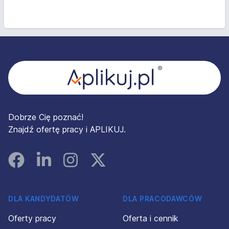
Stopka
Dobrze Cię poznać!
Znajdź ofertę pracy i APLIKUJ.
Facebook
Linked In
Instagram
Instagram
DLA KANDYDATÓW
DLA PRACODAWCÓW
Oferty pracy
Oferta i cennik