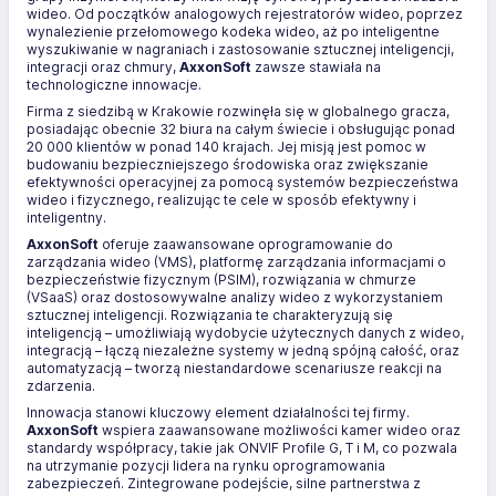
wideo. Od początków analogowych rejestratorów wideo, poprzez
wynalezienie przełomowego kodeka wideo, aż po inteligentne
wyszukiwanie w nagraniach i zastosowanie sztucznej inteligencji,
integracji oraz chmury,
AxxonSoft
zawsze stawiała na
technologiczne innowacje.
Firma z siedzibą w Krakowie rozwinęła się w globalnego gracza,
posiadając obecnie 32 biura na całym świecie i obsługując ponad
20 000 klientów w ponad 140 krajach. Jej misją jest pomoc w
budowaniu bezpieczniejszego środowiska oraz zwiększanie
efektywności operacyjnej za pomocą systemów bezpieczeństwa
wideo i fizycznego, realizując te cele w sposób efektywny i
inteligentny.
AxxonSoft
oferuje zaawansowane oprogramowanie do
zarządzania wideo (VMS), platformę zarządzania informacjami o
bezpieczeństwie fizycznym (PSIM), rozwiązania w chmurze
(VSaaS) oraz dostosowywalne analizy wideo z wykorzystaniem
sztucznej inteligencji. Rozwiązania te charakteryzują się
inteligencją – umożliwiają wydobycie użytecznych danych z wideo,
integracją – łączą niezależne systemy w jedną spójną całość, oraz
automatyzacją – tworzą niestandardowe scenariusze reakcji na
zdarzenia.
Innowacja stanowi kluczowy element działalności tej firmy.
AxxonSoft
wspiera zaawansowane możliwości kamer wideo oraz
standardy współpracy, takie jak ONVIF Profile G, T i M, co pozwala
na utrzymanie pozycji lidera na rynku oprogramowania
zabezpieczeń. Zintegrowane podejście, silne partnerstwa z