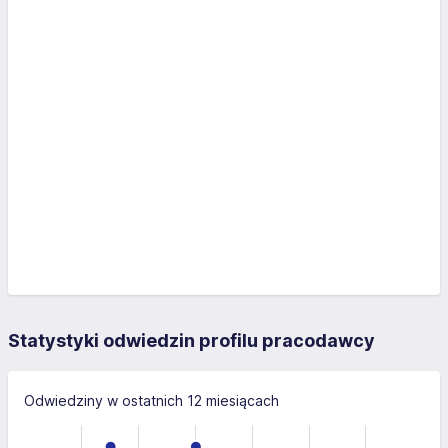
Statystyki odwiedzin profilu pracodawcy
Odwiedziny w ostatnich 12 miesiącach
-4
-2
-1
6
1
4