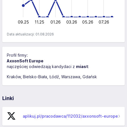
0
2
0
09.25
11.25
01.26
03.26
L
05.26
07.26
Data aktualizacji: 01.08.2026
Profil firmy:
AxxonSoft Europe
najczęściej odwiedzają kandydaci z
miast
:
Kraków
Bielsko-Biała
Łódź
Warszawa
Gdańsk
Linki
aplikuj.pl/pracodawca/112032/axxonsoft-europe