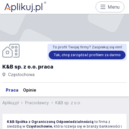
Menu
To profil Twojej firmy? Zaopiekuj się nim!
Tak, chcę zarządzać profilem za darmo
K&B sp. z o.o. praca
Częstochowa
Praca
Opinie
Aplikuj.pl
Pracodawcy
K&B sp. z o.o.
K&B Spółka z Ograniczoną Odpowiedzialnością
to firma z
siedzibą w
Częstochowie
, która rozwija się w branży bankowości i