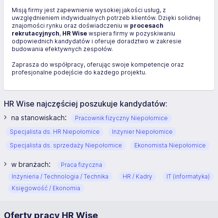
Misją firmy jest zapewnienie wysokiej jakości usług, z
uwzględnieniem indywidualnych potrzeb klientów. Dzięki solidnej
znajomości rynku oraz doświadczeniu w
procesach
rekrutacyjnych
,
HR Wise
wspiera firmy w pozyskiwaniu
odpowiednich kandydatów i oferuje doradztwo w zakresie
budowania efektywnych zespołów.
Zaprasza do współpracy, oferując swoje kompetencje oraz
profesjonalne podejście do każdego projektu.
HR Wise najczęściej poszukuje kandydatów:
:
na stanowiskach
Pracownik fizyczny Niepołomice
Specjalista ds. HR Niepołomice
Inżynier Niepołomice
Specjalista ds. sprzedaży Niepołomice
Ekonomista Niepołomice
:
w branżach
Praca fizyczna
Inżynieria / Technologia / Technika
HR / Kadry
IT (informatyka)
Księgowość / Ekonomia
Oferty pracy HR Wise