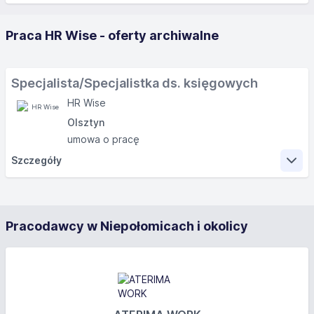
Praca HR Wise - oferty archiwalne
Specjalista/Specjalistka ds. księgowych
HR Wise
Olsztyn
umowa o pracę
Szczegóły
Zakres obowiązków
Pracodawcy w Niepołomicach i okolicy
Samodzielne prowadzenie ksiąg handlowych lub
KPiR klientów biura
Weryfikacja dokumentów księgowych i transakcji
pod kątem zgodności z przepisami prawa
Sporządzanie deklaracji podatkowych (VAT, PIT,