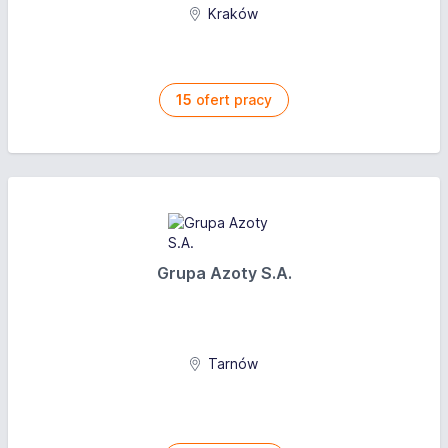
zakresie
Kraków
Umiejętność obsługi programów księgowych (np.
Optima, Symfonia) oraz bardzo dobra znajomość
MS Excel
15
ofert pracy
Oferujemy
Nasz klient oferuje:
Stabilność i bezpieczeństwo
– zatrudnienie w
Grupa Azoty S.A.
oparciu o umowę o pracę w firmie o ugruntowanej
pozycji
Rozwój zawodowy
– dostęp do szkoleń, kursów i
wsparcia merytorycznego od doświadczonych
Tarnów
specjalistów
Nowoczesne środowisko pracy
– dobrze
wyposażone biuro, narzędzia automatyzujące