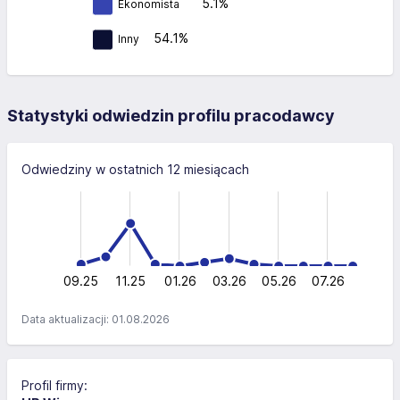
5.1%
Ekonomista
54.1%
Inny
Statystyki odwiedzin profilu pracodawcy
Odwiedziny w ostatnich 12 miesiącach
-40
-20
-10
60
40
40
20
0
09.25
11.25
01.26
03.26
L
05.26
07.26
Data aktualizacji: 01.08.2026
Profil firmy: