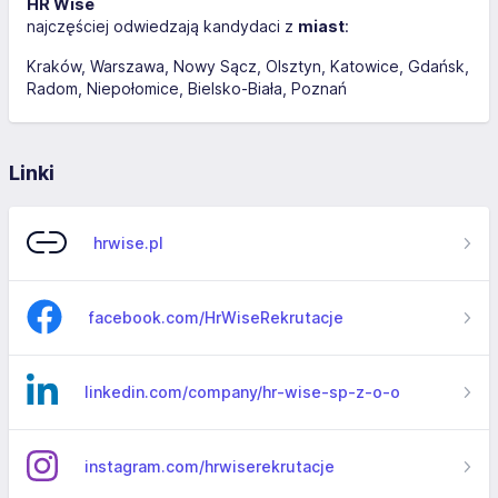
HR Wise
najczęściej odwiedzają kandydaci z
miast
:
Kraków
Warszawa
Nowy Sącz
Olsztyn
Katowice
Gdańsk
Radom
Niepołomice
Bielsko-Biała
Poznań
Linki
hrwise.pl
facebook.com/HrWiseRekrutacje
linkedin.com/company/hr-wise-sp-z-o-o
instagram.com/hrwiserekrutacje