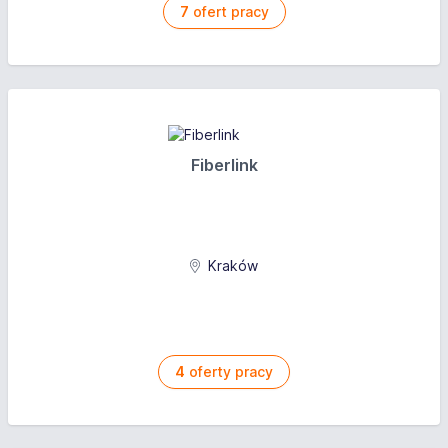
procesy i przyjazne systemy księgowe
7
ofert pracy
Atmosfera sprzyjająca współpracy
– zgrany,
profesjonalny zespół i kultura wzajemnego wsparcia
Atrakcyjne wynagrodzenie
– adekwatne do
doświadczenia i kompetencji, z systemem
premiowym uzależnionym od wyników
Elastyczność
– możliwość pracy w modelu
Fiberlink
hybrydowym po okresie wdrożenia
Dodatkowe benefity
– spotkania integracyjne,
wydarzenia firmowe i wspólne świętowanie
sukcesów
Kraków
Jeśli cenisz profesjonalizm, lubisz rozwijać swoje
kompetencje i szukasz miejsca, w którym Twoja wiedza
zostanie doceniona — dołącz do zespołu, który łączy
doświadczenie z nowoczesnym podejściem do
4
oferty pracy
księgowości.
Aplikuj już dziś!