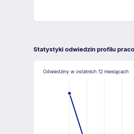
Statystyki odwiedzin profilu pra
Odwiedziny w ostatnich 12 miesiącach
2.5
-0.5
-1.0
3.0
2.0
1.5
0.5
1.0