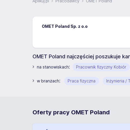
Aplikuj.pl
Pracodawcy
OMET Poland
OMET Poland Sp. z o.o
OMET Poland najczęściej poszukuje ka
:
na stanowiskach
Pracownik fizyczny Kobiór
:
w branżach
Praca fizyczna
Inżynieria /
Oferty pracy OMET Poland