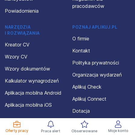
pracodawców
Powiadomienia
NARZĘDZIA
POZNAJ APLIKUJ.PL
I ROZWIĄZANIA
O firmie
Kreator CV
Kontakt
Wzory CV
Polityka prywatności
Wzory dokumentów
Organizacja wydarzeń
Kalkulator wynagrodzeń
Aplikuj Check
Aplikacja mobilna Android
Aplikuj Connect
Aplikacja mobilna iOS
Dotacja
Mapa serwisu
Oferty pracy
Moje konto
Praca alert
Obserwowane