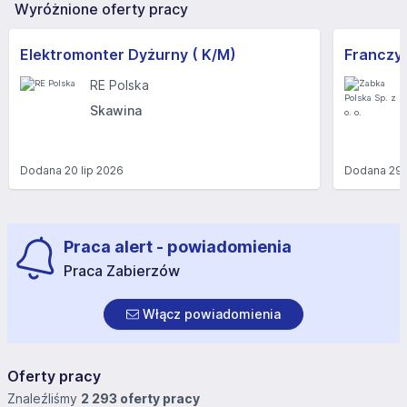
Wyróżnione oferty pracy
Elektromonter Dyżurny ( K/M)
RE Polska
Skawina
Dodana
20 lip 2026
Dodana
29 
Praca alert - powiadomienia
Praca Zabierzów
Włącz powiadomienia
Oferty pracy
Znaleźliśmy
2 293 oferty pracy