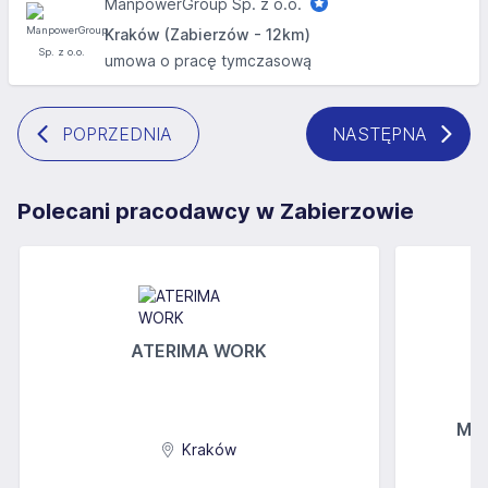
ManpowerGroup Sp. z o.o.
Kraków (Zabierzów - 12km)
umowa o pracę tymczasową
POPRZEDNIA
NASTĘPNA
Polecani pracodawcy w Zabierzowie
ATERIMA WORK
MGs
Kraków