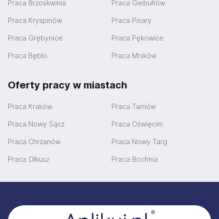
Praca Brzoskwinia
Praca Giebułtów
Praca Kryspinów
Praca Pisary
Praca Grębynice
Praca Pękowice
Praca Bębło
Praca Mników
Oferty pracy w miastach
Praca Kraków
Praca Tarnów
Praca Nowy Sącz
Praca Oświęcim
Praca Chrzanów
Praca Nowy Targ
Praca Olkusz
Praca Bochnia
Stopka