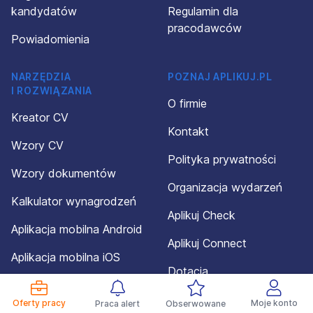
kandydatów
Regulamin dla
pracodawców
Powiadomienia
NARZĘDZIA
POZNAJ APLIKUJ.PL
I ROZWIĄZANIA
O firmie
Kreator CV
Kontakt
Wzory CV
Polityka prywatności
Wzory dokumentów
Organizacja wydarzeń
Kalkulator wynagrodzeń
Aplikuj Check
Aplikacja mobilna Android
Aplikuj Connect
Aplikacja mobilna iOS
Dotacja
Mapa serwisu
Oferty pracy
Moje konto
Praca alert
Obserwowane