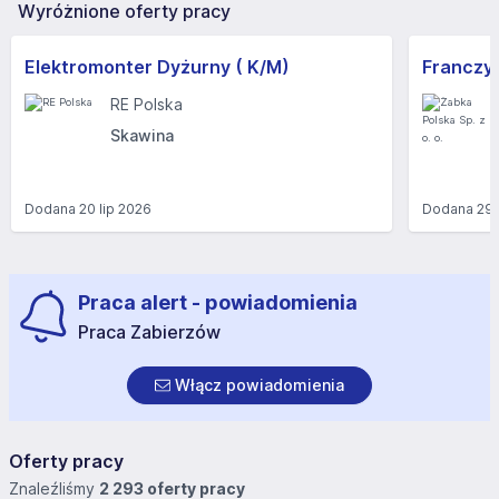
Wyróżnione oferty pracy
Elektromonter Dyżurny ( K/M)
RE Polska
Skawina
Dodana
20 lip 2026
Dodana
29 
Praca alert - powiadomienia
Praca Zabierzów
Włącz powiadomienia
Oferty pracy
Znaleźliśmy
2 293 oferty pracy